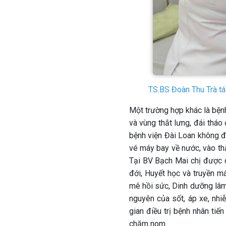
TS.BS Đoàn Thu Trà tái
Một trường hợp khác là bệnh
và vùng thắt lưng, đái tháo 
bệnh viện Đài Loan không đ
vé máy bay về nước, vào th
Tại BV Bạch Mai chị được 
đới, Huyết học và truyền má
mê hồi sức, Dinh dưỡng lâm 
nguyên của sốt, áp xe, nhiễ
gian điều trị bệnh nhân tiế
chăm nom.