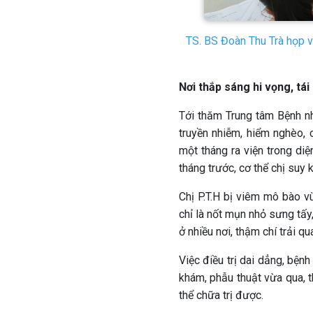
TS. BS Đoàn Thu Trà họp v
Nơi thắp sáng hi vọng, tá
Tới thăm Trung tâm Bệnh nh
truyền nhiễm, hiểm nghèo, 
một tháng ra viện trong diệ
tháng trước, cơ thể chị suy k
Chị P.T.H bị viêm mô bào vù
chỉ là nốt mụn nhỏ sưng tấy
ở nhiều nơi, thậm chí trải qu
Việc điều trị dai dẳng, bện
khám, phẫu thuật vừa qua, 
thể chữa trị được.