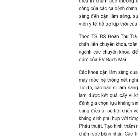
điều trị chăm sóc thường x
công của các ca bệnh chính 
sàng đến cận lâm sàng, sự
viên y tế, hỗ trợ kịp thời c
Theo TS. BS Đoàn Thu Trà,
chẩn liên chuyên khoa, toàn
ngành các chuyên khoa, để 
sản” của BV Bạch Mai.
Các khoa cận lâm sàng của bệ
máy móc, hệ thống xét nghi
Từ đó, các bác sĩ lâm sàng 
làm được kết quả cấy vi k
đánh giá chọn lựa kháng si
sàng điều trị sẽ hội chẩn v
kháng sinh phù hợp với từn
Phẫu thuật, Tạo hình thẩm m
chăm sóc bệnh nhân. Các Tr