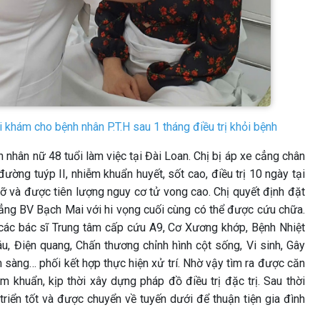
 khám cho bệnh nhân P.T.H sau 1 tháng điều trị khỏi bệnh
 nhân nữ 48 tuổi làm việc tại Đài Loan. Chị bị áp xe cẳng chân
đường tuýp II, nhiễm khuẩn huyết, sốt cao, điều trị 10 ngày tại
ỡ và được tiên lượng nguy cơ tử vong cao. Chị quyết định đặt
ẳng BV Bạch Mai với hi vọng cuối cùng có thể được cứu chữa.
các bác sĩ Trung tâm cấp cứu A9, Cơ Xương khớp, Bệnh Nhiệt
u, Điện quang, Chấn thương chỉnh hình cột sống, Vi sinh, Gây
sàng… phối kết hợp thực hiện xử trí. Nhờ vậy tìm ra được căn
m khuẩn, kịp thời xây dựng pháp đồ điều trị đặc trị. Sau thời
n triển tốt và được chuyển về tuyến dưới để thuận tiện gia đình