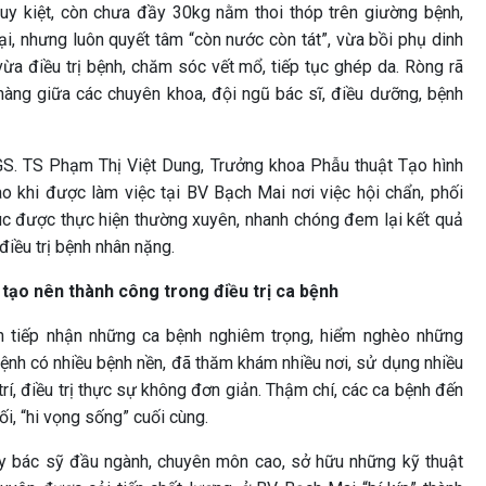
uy kiệt, còn chưa đầy 30kg nằm thoi thóp trên giường bệnh,
ại, nhưng luôn quyết tâm “còn nước còn tát”, vừa bồi phụ dinh
ừa điều trị bệnh, chăm sóc vết mổ, tiếp tục ghép da. Ròng rã
hàng giữa các chuyên khoa, đội ngũ bác sĩ, điều dưỡng, bệnh
GS. TS Phạm Thị Việt Dung, Trưởng khoa Phẫu thuật Tạo hình
o khi được làm việc tại BV Bạch Mai nơi việc hội chẩn, phối
c được thực hiện thường xuyên, nhanh chóng đem lại kết quả
điều trị bệnh nhân nặng.
tạo nên thành công trong điều trị ca bệnh
 tiếp nhận những ca bệnh nghiêm trọng, hiểm nghèo những
ệnh có nhiều bệnh nền, đã thăm khám nhiều nơi, sử dụng nhiều
trí, điều trị thực sự không đơn giản. Thậm chí, các ca bệnh đến
i, “hi vọng sống” cuối cùng.
 y bác sỹ đầu ngành, chuyên môn cao, sở hữu những kỹ thuật