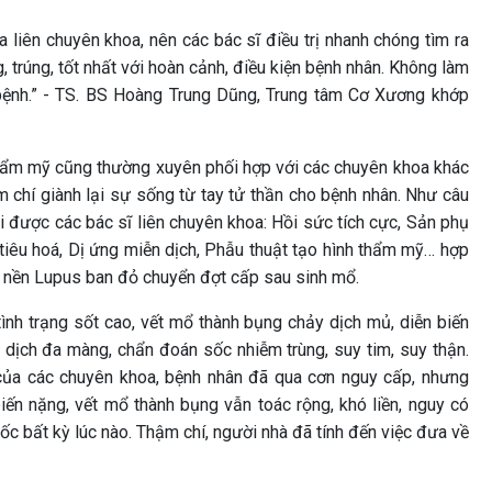
 liên chuyên khoa, nên các bác sĩ điều trị nhanh chóng tìm ra
, trúng, tốt nhất với hoàn cảnh, điều kiện bệnh nhân. Không làm
bệnh.” - TS. BS Hoàng Trung Dũng, Trung tâm Cơ Xương khớp
hẩm mỹ cũng thường xuyên phối hợp với các chuyên khoa khác
ậm chí giành lại sự sống từ tay tử thần cho bệnh nhân. Như câu
 được các bác sĩ liên chuyên khoa: Hồi sức tích cực, Sản phụ
tiêu hoá, Dị ứng miễn dịch, Phẫu thuật tạo hình thẩm mỹ… hợp
h nền Lupus ban đỏ chuyển đợt cấp sau sinh mổ.
ình trạng sốt cao, vết mổ thành bụng chảy dịch mủ, diễn biến
n dịch đa màng, chẩn đoán sốc nhiễm trùng, suy tim, suy thận.
 của các chuyên khoa, bệnh nhân đã qua cơn nguy cấp, nhưng
iến nặng, vết mổ thành bụng vẫn toác rộng, khó liền, nguy có
ốc bất kỳ lúc nào. Thậm chí, người nhà đã tính đến việc đưa về