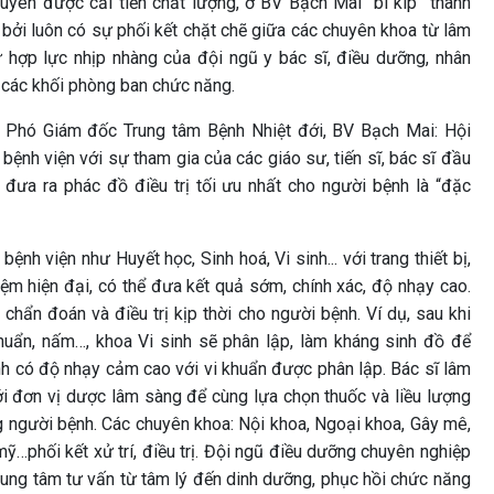
uyên được cải tiến chất lượng, ở BV Bạch Mai “bí kíp” thành
bởi luôn có sự phối kết chặt chẽ giữa các chuyên khoa từ lâm
 hợp lực nhịp nhàng của đội ngũ y bác sĩ, điều dưỡng, nhân
ủa các khối phòng ban chức năng.
 Phó Giám đốc Trung tâm Bệnh Nhiệt đới, BV Bạch Mai: Hội
 bệnh viện với sự tham gia của các giáo sư, tiến sĩ, bác sĩ đầu
đưa ra phác đồ điều trị tối ưu nhất cho người bệnh là “đặc
nh viện như Huyết học, Sinh hoá, Vi sinh... với trang thiết bị,
ệm hiện đại, có thể đưa kết quả sớm, chính xác, độ nhạy cao.
chẩn đoán và điều trị kịp thời cho người bệnh. Ví dụ, sau khi
huẩn, nấm…, khoa Vi sinh sẽ phân lập, làm kháng sinh đồ để
nh có độ nhạy cảm cao với vi khuẩn được phân lập. Bác sĩ lâm
ới đơn vị dược lâm sàng để cùng lựa chọn thuốc và liều lượng
g người bệnh. Các chuyên khoa: Nội khoa, Ngoại khoa, Gây mê,
ỹ…phối kết xử trí, điều trị. Đội ngũ điều dưỡng chuyên nghiệp
ung tâm tư vấn từ tâm lý đến dinh dưỡng, phục hồi chức năng