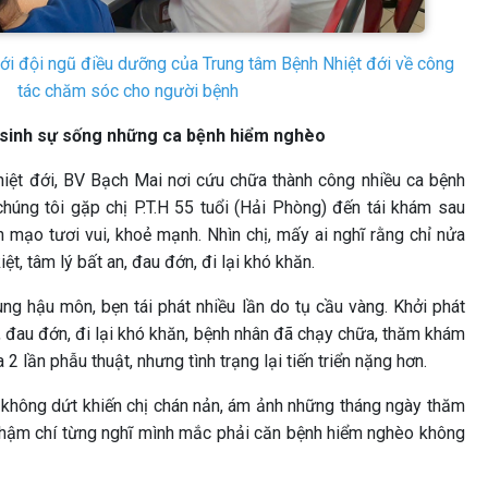
ới đội ngũ điều dưỡng của Trung tâm Bệnh Nhiệt đới về công
tác chăm sóc cho người bệnh
i sinh sự sống những ca bệnh hiểm nghèo
iệt đới, BV Bạch Mai nơi cứu chữa thành công nhiều ca bệnh
chúng tôi gặp chị P.T.H 55 tuổi (Hải Phòng) đến tái khám sau
n mạo tươi vui, khoẻ mạnh. Nhìn chị, mấy ai nghĩ rằng chỉ nửa
iệt, tâm lý bất an, đau đớn, đi lại khó khăn.
ng hậu môn, bẹn tái phát nhiều lần do tụ cầu vàng. Khởi phát
, đau đớn, đi lại khó khăn, bệnh nhân đã chạy chữa, thăm khám
a 2 lần phẫu thuật, nhưng tình trạng lại tiến triển nặng hơn.
h không dứt khiến chị chán nản, ám ảnh những tháng ngày thăm
thậm chí từng nghĩ mình mắc phải căn bệnh hiểm nghèo không