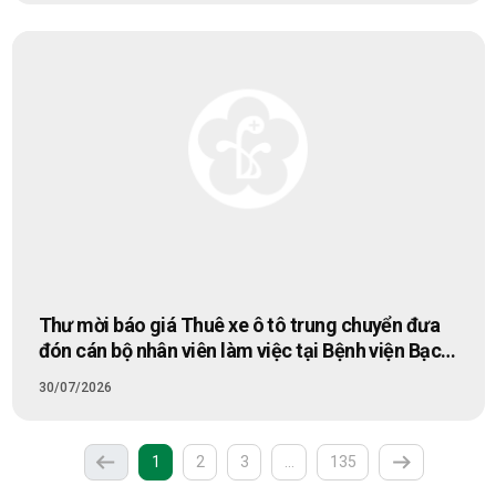
Thư mời báo giá Thuê xe ô tô trung chuyển đưa
đón cán bộ nhân viên làm việc tại Bệnh viện Bạch
Mai cơ sở Ninh Bình
30/07/2026
(current)
More
1
2
3
…
135
Previous
Next