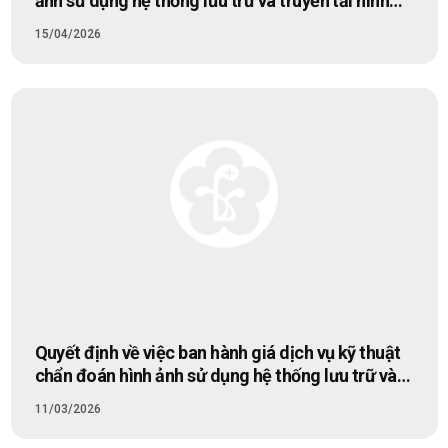
ảnh sử dụng hệ thống lưu trữ và truyền tải hình
ảnh (PACS) áp dụng tại Bệnh viện Bạch Mai
15/04/2026
Quyết định về việc ban hành giá dịch vụ kỹ thuật
chẩn đoán hình ảnh sử dụng hệ thống lưu trữ và
truyền tải hình ảnh (PACS) đối với người bệnh
11/03/2026
không có thẻ BHYT sử dụng các dịch vụ thuộc
danh mục do quỹ BHYT chi trả mà không phải