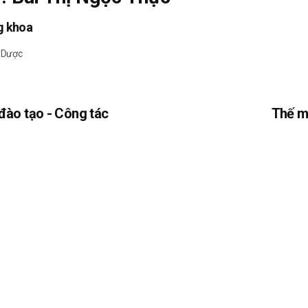
g khoa
 Dược
 đào tạo - Công tác
Thế m