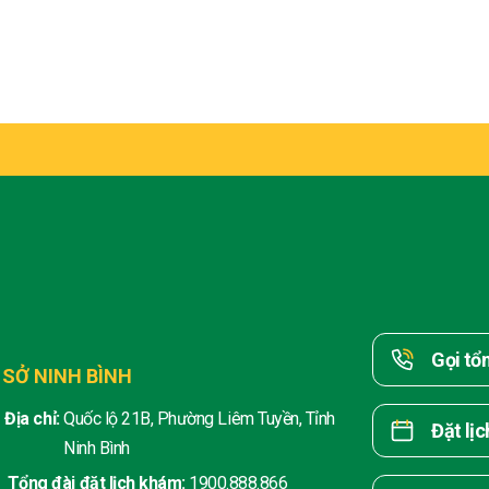
Gọi tổ
 SỞ NINH BÌNH
Địa chỉ:
Quốc lộ 21B, Phường Liêm Tuyền, Tỉnh
Đặt lị
Ninh Bình
Tổng đài đặt lịch khám:
1900.888.866