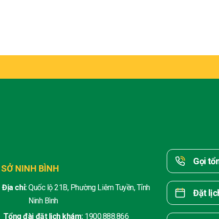
Gọi tổ
 SỞ NINH BÌNH
Địa chỉ:
Quốc lộ 21B, Phường Liêm Tuyền, Tỉnh
Đặt lị
Ninh Bình
Tổng đài đặt lịch khám:
1900.888.866