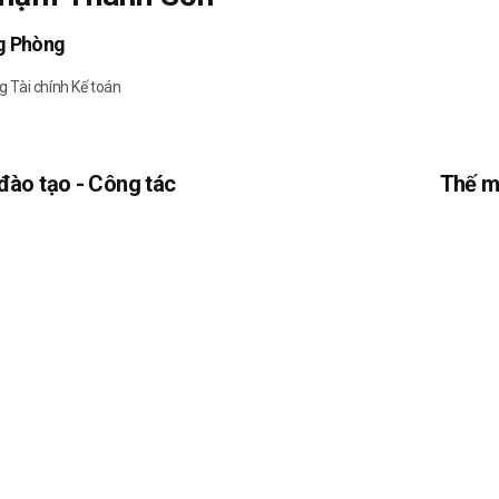
g Phòng
 Tài chính Kế toán
 đào tạo - Công tác
Thế m