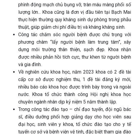
phình động mạch chủ bụng vỡ, tràn máu màng phổi số
lượng lớn... Khoa cũng là đơn vị đầu tiên tại Bạch Mai
thực hiện thường quy kháng sinh dự phòng trong phẫu
thuật, giúp giảm chi phí điều trị và kháng kháng sinh.
Công tác chăm sóc người bệnh được chú trọng với
phương châm “lấy người bệnh làm trung tâm”, xây
dựng môi trường thân thiện, sạch đẹp. Khoa nhận
được nhiều phản hồi tích cực, thư khen từ người bệnh
và gia đình.
Về nghiên cứu khoa học, năm 2023 khoa có 2 đề tài
cấp cơ sở được nghiệm thu, 1 đề tài đăng ký mới,
nhiều báo cáo khoa học được trình bày trong và ngoài
nước. Khoa tổ chức thành công Hội nghị khoa học
chuyên ngành nhân dịp kỷ niệm 5 năm thành lập.
Trong công tác đào tạo – chỉ đạo tuyến, đội ngũ bác
sĩ, điều dưỡng phối hợp giảng dạy cho học viên sau
đại học, sinh viên y khoa, tổ chức đào tạo cho y tế
tuyến cơ sở và bệnh viện vệ tinh, đặc biệt tham gia đào