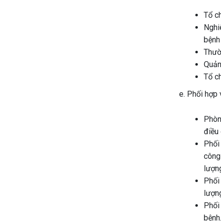
Tổ c
Nghiê
bệnh 
Thườ
Quản 
Tổ ch
e. Phối hợp 
Phòn
điều 
Phối
công
lượn
Phối 
lượng
Phối
bệnh