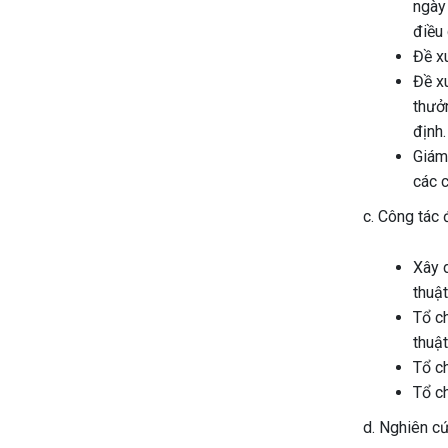
ngày
điều 
Đề xu
Đề xu
thưởn
định.
Giám 
các c
c. Công tác 
Xây d
thuật
Tổ c
thuật
Tổ ch
Tổ ch
d. Nghiên cứ