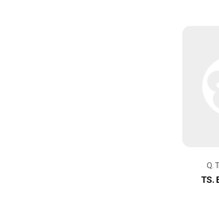
Q. 
TS. 