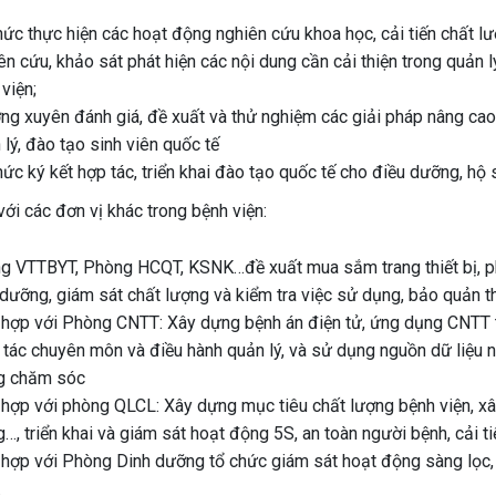
hức thực hiện các hoạt động nghiên cứu khoa học, cải tiến chất 
n cứu, khảo sát phát hiện các nội dung cần cải thiện trong quản 
viện;
ng xuyên đánh giá, đề xuất và thử nghiệm các giải pháp nâng cao
lý, đào tạo sinh viên quốc tế
ức ký kết hợp tác, triển khai đào tạo quốc tế cho điều dưỡng, hộ si
với các đơn vị khác trong bệnh viện:
g VTTBYT, Phòng HCQT, KSNK…đề xuất mua sắm trang thiết bị, phươ
dưỡng, giám sát chất lượng và kiểm tra việc sử dụng, bảo quản t
 hợp với Phòng CNTT: Xây dựng bệnh án điện tử, ứng dụng CNTT t
 tác chuyên môn và điều hành quản lý, và sử dụng nguồn dữ liệu 
g chăm sóc
hợp với phòng QLCL: Xây dựng mục tiêu chất lượng bệnh viện, xây 
…, triển khai và giám sát hoạt động 5S, an toàn người bệnh, cải t
 hợp với Phòng Dinh dưỡng tổ chức giám sát hoạt động sàng lọc,
.