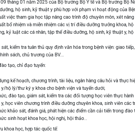
 09 tháng 01 năm 2025 của Bộ trưởng Bộ Y tế và Bộ trưởng Bộ Nộ
dưỡng, hộ sinh, kỹ thuật y phù hợp với phạm vi hoạt động của Bện
ất việc tham gia học tập nâng cao trình độ chuyên môn, xét nâng 
ất bổ nhiệm và miễn nhiệm các vị trí điều dưỡng trưởng khoa, hộ 
g, kỷ luật các cá nhân, tập thể điều dưỡng, hộ sinh, kỹ thuật y, h
sát, kiểm tra tuân thủ quy định văn hóa trong bệnh viện: giao tiếp
hính sách, chủ trương của BV….
đào tạo, chỉ đạo tuyến:
ựng kế hoạch, chương trình, tài liệu, ngân hàng câu hỏi và thực 
 y/hộ lý/thư ký y khoa cho bệnh viện và tuyến dưới;
hức, đào tạo, giám sát, kiểm tra các đối tượng học viên thực h
 y, học viên chương trình điều dưỡng chuyên khoa, sinh viên các 
ức khảo sát, đánh giá, phát hiện các điểm cần cải tiến trong đào 
ức sinh hoạt khoa học, hội nghị, hội thảo…
u khoa học, hợp tác quốc tế: