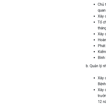
Chủ t
quan
Xây 
Tổ c
thán
Xây d
Hoàn 
Phát
Kiểm 
Bình 
b. Quản lý nh
Xây d
Bệnh 
Xây 
trưởn
12 n