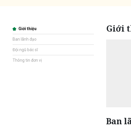
Giới 
Giới thiệu
Ban lãnh đạo
Đội ngũ bác sĩ
Thông tin đơn vị
Ban l