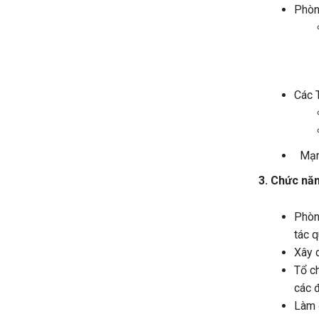
Phòn
Các 
Mạn
3. Chức nă
Phòn
tác q
Xây d
Tổ ch
các đ
Làm đ