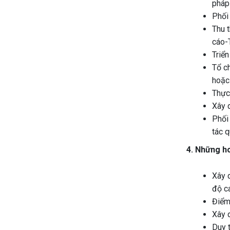
pháp
Phối 
Thu t
cáo-T
Triển
Tổ ch
hoặc
Thực 
Xây d
Phối 
tác q
4. Những ho
Xây d
độ c
Điểm 
Xây d
Duy t