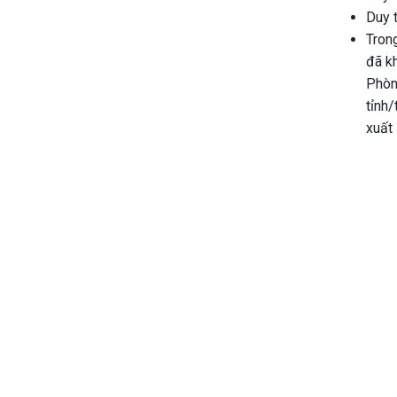
Duy t
Tron
đã k
Phòn
tỉnh/
xuất 