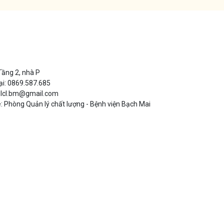
 Tầng 2, nhà P
ại: 0869.587.685
 qlcl.bm@gmail.com
 Phòng Quản lý chất lượng - Bệnh viện Bạch Mai