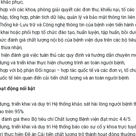
 khắc phục;
hợp với các khoa, phòng giải quyết các đơn thư, khiếu nại, tố cáo
hập, tổng hợp, phân tích dữ liệu, quản lý và bảo mật thông tin li
hống kê-Lưu trữ và Công nghệ thông tin của bệnh viện tiến hành 
 khai hoặc phối hợp tổ chức đào tạo, huấn luyện, tập huấn, bồi dư
ức đánh giá chất lượng nội bộ của bệnh viện dựa trên các bộ tiêu
 thừa nhận;
hiện đánh giá việc tuân thủ các quy định và hướng dẫn chuyên mô
ựng và triển khai thực hiện chương trình an toàn người bệnh;
hợp với bộ phận Đối ngoại – hợp tác quốc tế và các đơn vị, tổ ch
uốc tế liên quan đến cải tiến chất lượng và an toàn người bệnh.
ạt động nổi bật
ựng, triển khai và duy trì Hệ thống khảo sát hài lòng người bệnh t
ao trên 95%.
đánh giá theo Bộ tiêu chí Chất lượng Bệnh viện đạt mức 4.4/5.
ựng, triển khai và duy trì Hệ thống báo cáo sự cố y khoa trực tuyế
rì thực hiện Đề án Cải tiến chất lượng trở thành hoạt động thường