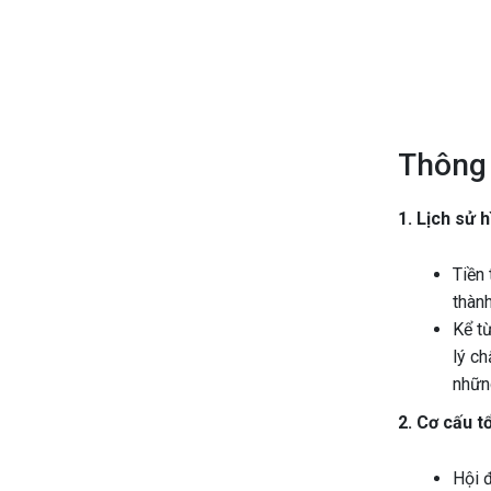
Thông 
1. Lịch sử h
Tiền
thành
Kể t
lý ch
nhữn
2. Cơ cấu t
Hội 