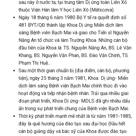
sau này ở nước ta, tại trung tâm Dị ứng toàn Liên Xô
thuộc Viện Hàn lâm Y học Liên Xô (Mátxcơva).
Ngày 18 tháng 6 năm 1980 Bộ Y tế ra quyết định số
481 BYT/QĐ thành lập Khoa Dị ứng Miễn dịch lâm
sàng Bệnh viên Bạch Mai và giao cho Tiến sĩ Nguyễn
Năng An tổ chức và làm Trưởng Khoa. Những cán bộ
đầu tiên của Khoa là: TS. Nguyễn Năng An, BS. Lê Văn
Khang, BS. Nguyễn Văn Phan, BS. Đào Văn Chinh, TS.
Phạm Thị Huệ...
Sau một thời gian chuẩn bị (địa điểm, cán bộ, phương
tiện), ngày 25 tháng 3 năm 1981, Khoa
Dị ứng- Miễn
dịch lâm sàng Bệnh viện Bạch Mai chính thức đi vào
hoạt động và tiếp nhận bệnh nhân. Trải qua nhiều giai
đoạn phát triển, Khoa Dị ứng- MDLS đã ghi nhiều dấu
ấn trong sự phát triển chung của Bệnh viện Bạch Mai.
Thời kỳ phát triển mạnh mẽ nhất là từ năm 1981-1985,
đây là quê hương của đào tạo sau đại học (hầu hết
cán bộ giảng dậy và bác sỹ của Khoa được đào tạo