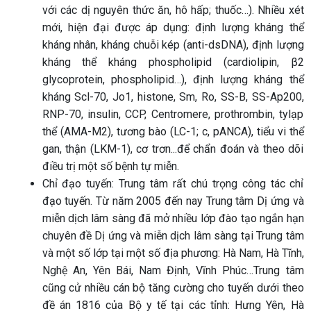
với các dị nguyên thức ăn, hô hấp; thuốc…). Nhiều xét
mới, hiện đại được áp dụng: định lượng kháng thể
kháng nhân, kháng chuỗi kép (anti-dsDNA), định lượng
kháng thể kháng phospholipid (cardiolipin, β2
glycoprotein, phospholipid…), định lượng kháng thể
kháng Scl-70, Jo1, histone, Sm, Ro, SS-B, SS-Ap200,
RNP-70, insulin, CCP, Centromere, prothrombin, tylạp
thể (AMA-M2), tương bào (LC-1; c, pANCA), tiểu vi thể
gan, thận (LKM-1), cơ trơn...để chẩn đoán và theo dõi
điều trị một số bệnh tự miễn.
Chỉ đạo tuyến: Trung tâm rất chú trọng công tác chỉ
đạo tuyến. Từ năm 2005 đến nay Trung tâm Dị ứng và
miễn dịch lâm sàng đã mở nhiều lớp đào tạo ngắn hạn
chuyên đề Dị ứng và miễn dịch lâm sàng tại Trung tâm
và một số lớp tại một số địa phương: Hà Nam, Hà Tĩnh,
Nghệ An, Yên Bái, Nam Định, Vĩnh Phúc…Trung tâm
cũng cử nhiều cán bộ tăng cường cho tuyến dưới theo
đề án 1816 của Bộ y tế tại các tỉnh: Hưng Yên, Hà