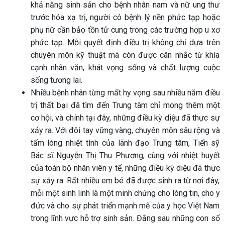
khả năng sinh sản cho bệnh nhân nam và nữ ung thư
trước hóa xạ trị, người có bệnh lý nền phức tạp hoặc
phụ nữ cần bảo tồn tử cung trong các trường hợp u xơ
phức tạp. Mỗi quyết định điều trị không chỉ dựa trên
chuyên môn kỹ thuật mà còn được cân nhắc từ khía
cạnh nhân văn, khát vọng sống và chất lượng cuộc
sống tương lai.
Nhiều bệnh nhân từng mất hy vọng sau nhiều năm điều
trị thất bại đã tìm đến Trung tâm chỉ mong thêm một
cơ hội, và chính tại đây, những điều kỳ diệu đã thực sự
xảy ra. Với đôi tay vững vàng, chuyên môn sâu rộng và
tấm lòng nhiệt tình của lãnh đạo Trung tâm, Tiến sỹ
Bác sĩ Nguyễn Thị Thu Phương, cùng với nhiệt huyết
của toàn bộ nhân viên y tế, những điều kỳ diệu đã thực
sự xảy ra. Rất nhiều em bé đã được sinh ra từ nơi đây,
mỗi một sinh linh là một minh chứng cho lòng tin, cho y
đức và cho sự phát triển mạnh mẽ của y học Việt Nam
trong lĩnh vực hỗ trợ sinh sản. Đằng sau những con số