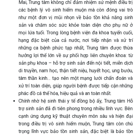
Mai, Trung tâm không chỉ đảm nhiệm sứ mệnh điều trị
các bệnh lý vô sinh hiếm muộn mà còn đóng vai trò
như một đơn vị mũi nhọn về bảo tồn khả năng sinh
sản và chăm sóc sức khỏe toàn diện cho phụ nữ ở
mọi lứa tuổi. Trong lòng bệnh viện đa khoa tuyến cuối,
hạng đặc biệt của cả nước, nơi tiếp nhận và xử trí
những ca bệnh phức tạp nhất, Trung tâm được thừa
hưởng lợi thế lớn về sự phối hợp liên chuyên khoa: từ
sản phụ khoa – hỗ trợ sinh sản đến nội tiết, miễn dịch
di truyền, nam học, thận tiết niệu, huyết học, ung bướu,
tâm thần kinh… tạo nên một mạng lưới chẩn đoán và
xử trí toàn diện, giúp người bệnh được tiếp cận những
phác đồ cá thể hóa, hiệu quả và an toàn nhất.
Chính nhờ hệ sinh thái y tế đồng bộ ấy, Trung tâm Hỗ
trợ sinh sản đã đi tiên phong trong nhiều lĩnh vực. Bên
cạnh ứng dụng kỹ thuật chuyên môn sâu và hiện đại
trong điều trị vô sinh hiếm muộn, Trung tâm còn chú
trọng lĩnh vực bảo tồn sinh sản, đặc biệt là bảo tồn