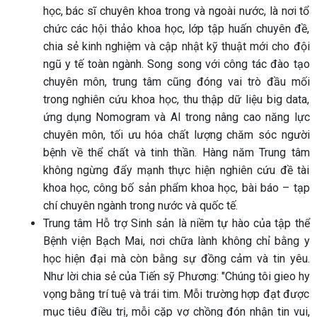
học, bác sĩ chuyên khoa trong và ngoài nước, là nơi tổ
chức các hội thảo khoa học, lớp tập huấn chuyên đề,
chia sẻ kinh nghiệm và cập nhật kỹ thuật mới cho đội
ngũ y tế toàn ngành. Song song với công tác đào tạo
chuyên môn, trung tâm cũng đóng vai trò đầu mối
trong nghiên cứu khoa học, thu thập dữ liệu big data,
ứng dụng Nomogram và AI trong nâng cao năng lực
chuyên môn, tối ưu hóa chất lượng chăm sóc người
bệnh về thể chất và tinh thần. Hàng năm Trung tâm
không ngừng đẩy mạnh thực hiện nghiên cứu đề tài
khoa học, công bố sản phẩm khoa học, bài báo – tạp
chí chuyên ngành trong nước và quốc tế.
Trung tâm Hỗ trợ Sinh sản là niềm tự hào của tập thể
Bệnh viện Bạch Mai, nơi chữa lành không chỉ bằng y
học hiện đại mà còn bằng sự đồng cảm và tin yêu.
Như lời chia sẻ của Tiến sỹ Phương: "Chúng tôi gieo hy
vọng bằng trí tuệ và trái tim. Mỗi trường hợp đạt được
mục tiêu điều trị, mỗi cặp vợ chồng đón nhận tin vui,