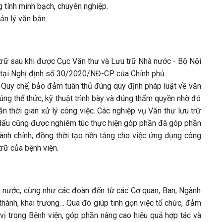
g tính minh bạch, chuyên nghiệp.
ản lý văn bản.
rữ sau khi được Cục Văn thư và Lưu trữ Nhà nước - Bộ Nội
h tại Nghị định số 30/2020/NĐ-CP của Chính phủ.
n Quy chế, bảo đảm tuân thủ đúng quy định pháp luật về văn
úng thể thức, kỹ thuật trình bày và đúng thẩm quyền nhờ đó
n thời gian xử lý công việc. Các nghiệp vụ Văn thư lưu trữ
on dấu cũng được nghiêm túc thực hiện góp phần đã góp phần
hành chính; đồng thời tạo nền tảng cho việc ứng dụng công
trữ của bệnh viện.
g nước, cũng như các đoàn đến từ các Cơ quan, Ban, Ngành
thành, khai trương… Qua đó giúp tinh gọn việc tổ chức, đảm
 vị trong Bệnh viện, góp phần nâng cao hiệu quả hợp tác và