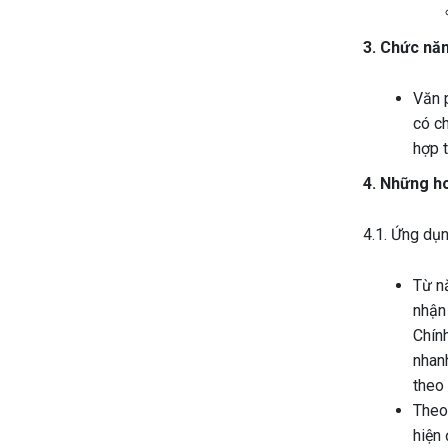
3. Chức nă
Văn 
có c
hợp t
4. Những ho
4.1. Ứng dụn
Từ n
nhận 
Chín
nhanh
theo 
Theo 
hiện