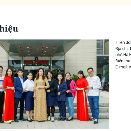
thiệu
1Tên đơn
Địa chỉ:
phố Hà 
Điện th
E-mail: