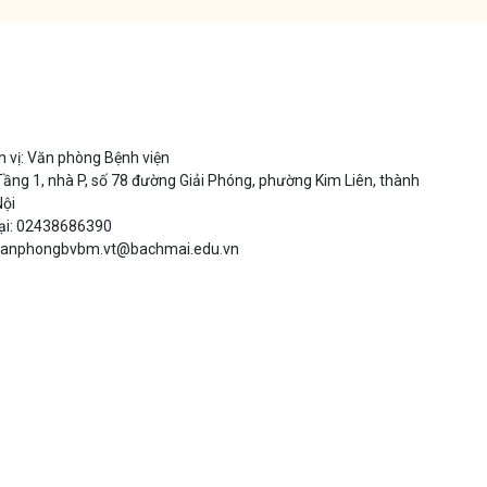
 vị: Văn phòng Bệnh viện
 Tầng 1, nhà P, số 78 đường Giải Phóng, phường Kim Liên, thành
Nội
oại: 02438686390
 vanphongbvbm.vt@bachmai.edu.vn