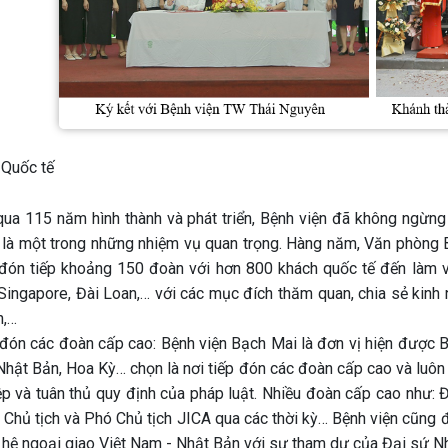
 Quốc tế
 qua 115 năm hình thành và phát triển, Bệnh viện đã không ngừng
, là một trong những nhiệm vụ quan trọng. Hàng năm, Văn phòng B
 đón tiếp khoảng 150 đoàn với hơn 800 khách quốc tế đến làm v
Singapore, Đài Loan,… với các mục đích thăm quan, chia sẻ kinh 
n,…
 đón các đoàn cấp cao: Bệnh viện Bạch Mai là đơn vị hiện được B
Nhật Bản, Hoa Kỳ… chọn là nơi tiếp đón các đoàn cấp cao và luôn
ệp và tuân thủ quy định của pháp luật. Nhiều đoàn cấp cao như: 
 Chủ tịch và Phó Chủ tịch JICA qua các thời kỳ… Bệnh viện cũng 
 hệ ngoại giao Việt Nam - Nhật Bản với sự tham dự của Đại sứ Nhậ