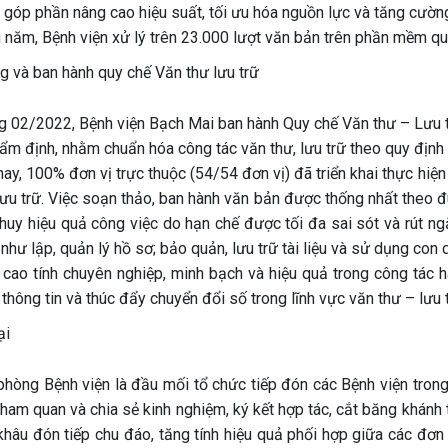
 góp phần nâng cao hiệu suất, tối ưu hóa nguồn lực và tăng cườn
 năm, Bệnh viện xử lý trên 23.000 lượt văn bản trên phần mềm qu
g và ban hành quy chế Văn thư lưu trữ
g 02/2022, Bệnh viện Bạch Mai ban hành Quy chế Văn thư – Lưu t
hẩm định, nhằm chuẩn hóa công tác văn thư, lưu trữ theo quy địn
ay, 100% đơn vị trực thuộc (54/54 đơn vị) đã triển khai thực hiệ
lưu trữ. Việc soạn thảo, ban hành văn bản được thống nhất theo đ
huy hiệu quả công việc do hạn chế được tối đa sai sót và rút ngắ
như lập, quản lý hồ sơ; bảo quản, lưu trữ tài liệu và sử dụng c
 cao tính chuyên nghiệp, minh bạch và hiệu quả trong công tác 
thông tin và thúc đẩy chuyển đổi số trong lĩnh vực văn thư – lưu 
ại
phòng Bệnh viện là đầu mối tổ chức tiếp đón các Bệnh viện tron
ham quan và chia sẻ kinh nghiệm, ký kết hợp tác, cắt băng khánh 
khâu đón tiếp chu đáo, tăng tính hiệu quả phối hợp giữa các đơn