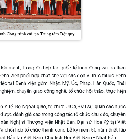
 lớn mạnh, trong đó hợp tác quốc tế luôn đóng vai trò then
ệnh viện phối hợp chặt chẽ với các đơn vị trực thuộc Bệnh
iệc tại Bệnh viện gồm Nhật, Mỹ, Úc, Pháp, Hàn Quốc, Thái
nghiệm, chuyển giao công nghệ, tổ chức hội thảo, thực hiện
ộ Y tế, Bộ Ngoại giao, tổ chức JICA, Đại sứ quán các nước
 được đánh giá cao trong công tác tổ chức chu đáo, chuyên
Đoàn Nghị sĩ Thượng viện Nhật Bản, Đại sứ Hoa Kỳ tại Việt
đã phối hợp tổ chức thành công Lễ kỷ niệm 50 năm thiết lập
t Bản tại Việt Nam, Chủ tịch Hội Việt Nam - Nhật Bản.