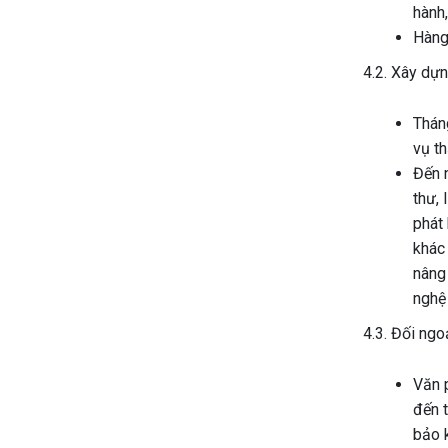
hành,
Hàng
4.2. Xây dựn
Thán
vụ t
Đến n
thư, 
phát 
khác 
nâng
nghệ 
4.3. Đối ngo
Văn 
đến t
bảo 