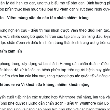
uản lý dài hạn xơ gan, ung thư biểu mô tế bào gan. Định hướng p
góp phần thực hiện mục tiêu loại trừ viêm gan vi rút theo Nghị quyế
não - Viêm màng não do các tác nhân nhiễm trùng
ướng nghiên cứu - điều trị mũi nhọn được Viện theo đuổi liên tụ
u vực; nhiều công bố quốc tế trên các tạp chí uy tín hàng đầu. Đ
lực chẩn đoán và điều trị nhiễm trùng thần kinh trung ương trên c
 nấm xâm lấn
 phong trong xây dựng và ban hành Hướng dẫn chẩn đoán - điều t
ên khoa để xử trí các ca bệnh phức tạp trên người bệnh suy giả
 nấm xâm lấn của khu vực, tăng cường hợp tác quốc tế và nâng cao
Whitmore và Vi khuẩn đa kháng, nhiễm khuẩn nặng
uyến cuối tiếp nhận các trường hợp Whitmore thể nặng, lan toả v
ồng phê duyệt Hướng dẫn chẩn đoán - điều trị Whitmore của Bộ Y 
 kháng sinh và nâng cao năng lực ứng phó với các bệnh truyền nh