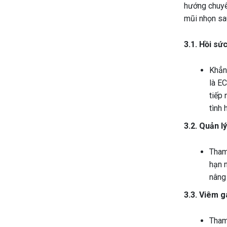
hướng chuyên
mũi nhọn sa
3.1. Hồi sứ
Khẳng
là EC
tiếp 
tình 
3.2. Quản l
Tham
hạn n
nâng 
3.3. Viêm g
Tham 