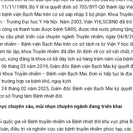
 11/11/1989, Bộ Y tế ra quyết định số 705/BYT-QĐ thành lập Việ
c bệnh viện Bạch Mai trên cơ sở sáp nhập 3 bộ phận: Khoa Truyền
m - Trường Đại học Y Hà Nội. Năm 2003, Viện YHLSCBNĐ đã trở thà
h công và thanh toán được bệnh SARS, được nhà nước phong tặng 
hu cầu phát triển của chuyên ngành Truyền nhiễm, ngày 04/8/2
ền nhiễm - Bệnh viện Bạch Mai trên cơ sở tách ra từ Viện Y học 
ăm tái lập, khoa Truyền nhiễm đã dần ổn định về cơ sở vật chất,
vực, xứng đáng là khoa có bề dày lịch sử hàng trăm năm của bệnh 
 06 tháng 03 năm 2019, Giám đốc Bệnh viện Bạch Mai ký quyết đ
 Khoa Truyền nhiễm – Bệnh viện Bạch Mai. Đơn vị tiếp tục là địa 
 trường hợp ca bệnh khó, nguy kịch.
 24 tháng 02 năm 2025, Giám đốc Bệnh viện Bạch Mai ký quyết 
cơ sở Trung tâm Bệnh nhiệt đới.
 vực chuyên sâu, mũi nhọn chuyên ngành đang triển khai
i quốc gia về Bệnh truyền nhiễm và Bệnh nhiệt đới khu vực phía 
oán, điều trị và nghiên cứu các bệnh truyền nhiễm phức tạp, các đ