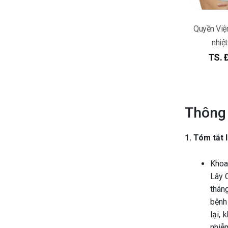
Quyền Việ
nhiệ
TS. 
Thông 
1. Tóm tắt l
Khoa
Lây 
thán
bệnh 
lại,
nhiễm