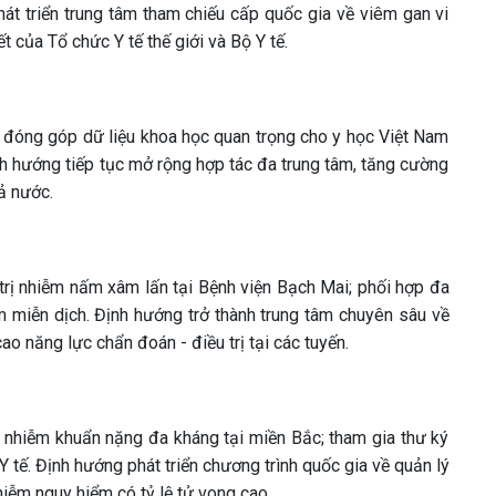
hát triển trung tâm tham chiếu cấp quốc gia về viêm gan vi
t của Tổ chức Y tế thế giới và Bộ Y tế.
c, đóng góp dữ liệu khoa học quan trọng cho y học Việt Nam
ịnh hướng tiếp tục mở rộng hợp tác đa trung tâm, tăng cường
ả nước.
rị nhiễm nấm xâm lấn tại Bệnh viện Bạch Mai; phối hợp đa
m miễn dịch. Định hướng trở thành trung tâm chuyên sâu về
 năng lực chẩn đoán - điều trị tại các tuyến.
à nhiễm khuẩn nặng đa kháng tại miền Bắc; tham gia thư ký
tế. Định hướng phát triển chương trình quốc gia về quản lý
iễm nguy hiểm có tỷ lệ tử vong cao.