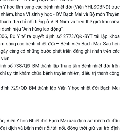
n Y học lâm sàng các bệnh nhiệt đới (Viện YHLSCBNĐ) trực
 nhiễm, khoa Vi sinh y học - BV Bạch Mai và Bộ môn Truyền
nh địa chỉ nổi tiếng ở Việt Nam và trên thế giới khi chữa
danh hiệu “Anh hùng lao động”.
006, Bộ Y tế ra quyết định số 2773/QĐ-BYT tái lập Khoa
lâm sàng các bệnh nhiệt đới – Bệnh viện Bạch Mai. Sau hơn
 ngày càng có những bước phát triển đáng ghi nhận trên các
viện.
ịnh số 738/QĐ-BM thành lập Trung tâm Bệnh nhiệt đới trên
chỉ uy tín khám chữa bệnh truyền nhiễm, điều trị thành công
định 729/QĐ-BM thành lập Viện Y học nhiệt đới Bạch Mai
Bắc, Viện Y học Nhiệt đới Bạch Mai xác định sứ mệnh đi đầu
ại dịch và bệnh mới nổi/tái nổi, đồng thời giữ vai trò định