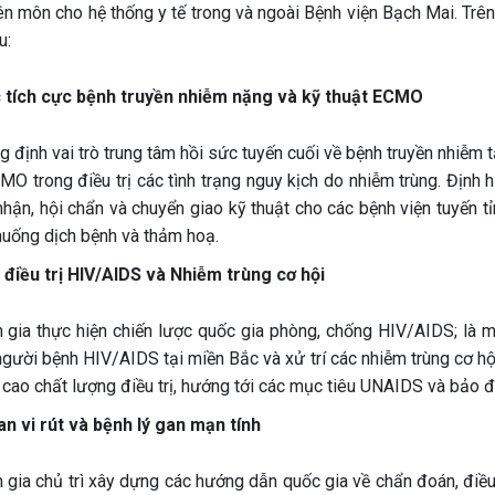
 môn cho hệ thống y tế trong và ngoài Bệnh viện Bạch Mai. Trên c
u:
c tích cực bệnh truyền nhiễm nặng và kỹ thuật ECMO
 định vai trò trung tâm hồi sức tuyến cuối về bệnh truyền nhiễm tạ
MO trong điều trị các tình trạng nguy kịch do nhiễm trùng. Định 
nhận, hội chẩn và chuyển giao kỹ thuật cho các bệnh viện tuyến t
huống dịch bệnh và thảm hoạ.
ý điều trị HIV/AIDS và Nhiễm trùng cơ hội
 gia thực hiện chiến lược quốc gia phòng, chống HIV/AIDS; là mộ
gười bệnh HIV/AIDS tại miền Bắc và xử trí các nhiễm trùng cơ hộ
cao chất lượng điều trị, hướng tới các mục tiêu UNAIDS và bảo đ
an vi rút và bệnh lý gan mạn tính
gia chủ trì xây dựng các hướng dẫn quốc gia về chẩn đoán, điều t