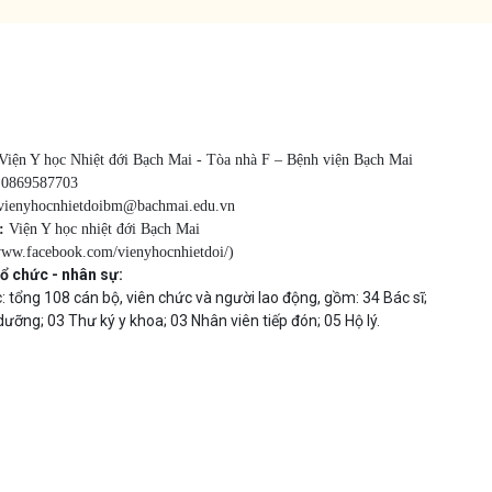
Viện Y học Nhiệt đới Bạch Mai - Tòa nhà F – Bệnh viện Bạch Mai
:
0869587703
vienyhocnhietdoibm@bachmai.edu.vn
:
Viện Y học nhiệt đới Bạch Mai
/www.facebook.com/vienyhocnhietdoi/
)
ổ chức - nhân sự:
: tổng 108 cán bộ, viên chức và người lao động, gồm:
34 Bác sĩ;
dưỡng; 03 Thư ký y khoa; 03 Nhân viên tiếp đón; 05 Hộ lý.