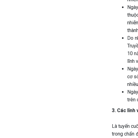
Ngày
thuộ
nhiễ
thàn
Do n
Truy
10 n
lĩnh 
Ngày
cơ sở
nhiều
Ngày
trên 
3. Các lĩnh
Là tuyến cuố
trong chẩn đ