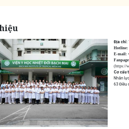
thiệu
Địa chỉ:
Hotline
E-mail:
Fanpage
(
https:/
Cơ cấu t
Nhân lực
63 Điều 