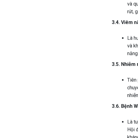
và q
rút, 
3.4. Viêm 
Là h
và kh
năng 
3.5. Nhiễm
Tiên
chuy
nhiễm
3.6. Bệnh 
Là t
Hội đ
kháng