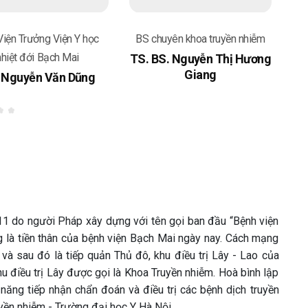
iện Trưởng Viện Y học
BS chuyên khoa truyền nhiễm
BS
nhiệt đới Bạch Mai
TS. BS. Nguyễn Thị Hương
T
Giang
 Nguyễn Văn Dũng
1 do người Pháp xây dựng với tên gọi ban đầu “Bệnh viện
g là tiền thân của bệnh viện Bạch Mai ngày nay. Cách mạng
và sau đó là tiếp quản Thủ đô, khu điều trị Lây - Lao của
u điều trị Lây được gọi là Khoa Truyền nhiễm. Hoà bình lập
năng tiếp nhận chẩn đoán và điều trị các bệnh dịch truyền
yền nhiễm - Trường đại học Y Hà Nội.