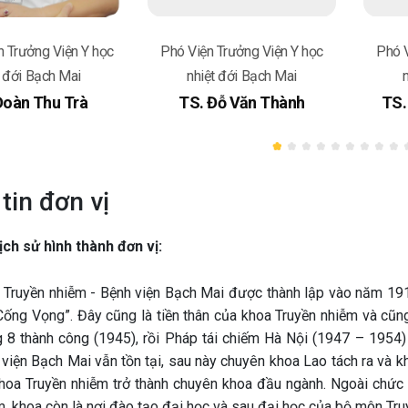
n Trưởng Viện Y học
Phó Viện Trưởng Viện Y học
Phó V
t đới Bạch Mai
nhiệt đới Bạch Mai
Đoàn Thu Trà
TS. Đỗ Văn Thành
TS.
tin đơn vị
ịch sử hình thành đơn vị:
 Truyền nhiễm - Bệnh viện Bạch Mai được thành lập vào năm 191
Cống Vọng”. Đây cũng là tiền thân của khoa Truyền nhiễm và cũn
g 8 thành công (1945), rồi Pháp tái chiếm Hà Nội (1947 – 1954) 
viện Bạch Mai vẫn tồn tại, sau này chuyên khoa Lao tách ra và kh
 khoa Truyền nhiễm trở thành chuyên khoa đầu ngành. Ngoài chức 
, khoa còn là nơi đào tạo đại học và sau đại học của bộ môn Tru