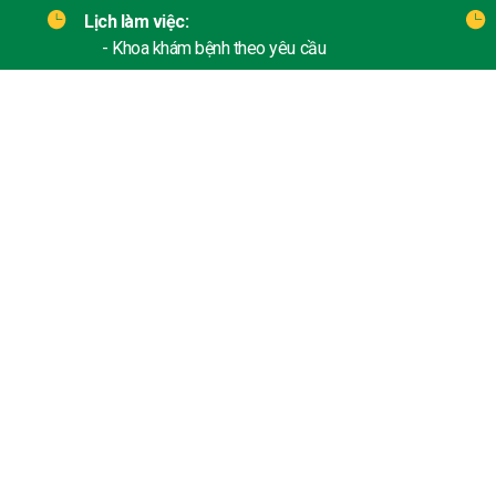
Lịch làm việc:
- Khoa khám bệnh theo yêu cầu
+ Thứ 2 - Thứ 6:
* Thời gian tiếp đón: Từ 05:00
* Thời gian khám bệnh: Từ 06:00
+ Thứ 7 - Chủ nhật:
* Thời gian tiếp đón: Từ 05:30
* Thời gian khám bệnh: 06:00 - 16:30
- Khoa Khám bệnh: Thứ 2 - Thứ 6
* Thời gian tiếp đón: Từ 07:00
* Thời gian khám bệnh:
+ Sáng: 07h30 - 12:00
+ Chiều: 13:30 - 16:30
Chịu trách nhiệm chính: PGS.TS. Đào Xuân Cơ - Giám đốc Bệnh 