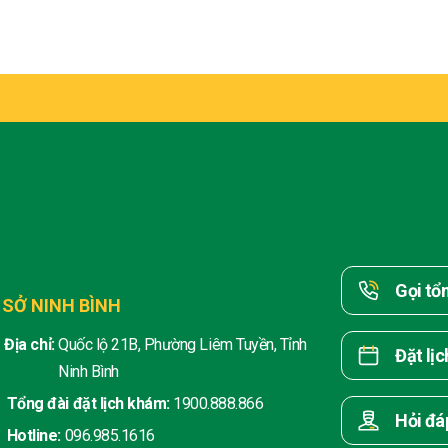
Gọi tổ
 SỞ NINH BÌNH
Địa chỉ:
Quốc lộ 21B, Phường Liêm Tuyền, Tỉnh
Đặt lị
Ninh Bình
Tổng đài đặt lịch khám:
1900.888.866
Hỏi đá
Hotline:
096.985.1616