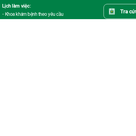
Lịch làm việc:
Tra cứ
- Khoa khám bệnh theo yêu cầu
+ Thứ 2 - Thứ 6:
* Thời gian tiếp đón: Từ 06:00
* Thời gian khám bệnh: 06:30 - 16:30
+ Thứ 7 - Chủ nhật:
* Thời gian tiếp đón: Từ 06:30
* Thời gian khám bệnh: 07:00 - 16:30
- Khoa Khám bệnh: Thứ 2 - Thứ 6
* Giờ làm việc:
+ Sáng: 07h30 - 12:00
+ Chiều: 13:30 - 16:30
viện