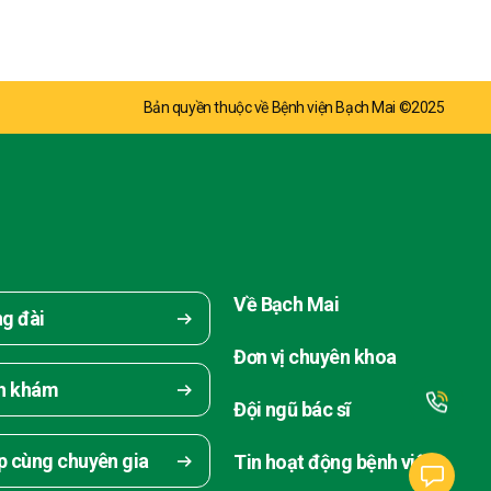
Bản quyền thuộc về Bệnh viện Bạch Mai ©2025
Về Bạch Mai
ng đài
Đơn vị chuyên khoa
ch khám
Đội ngũ bác sĩ
p cùng chuyên gia
Tin hoạt động bệnh viện