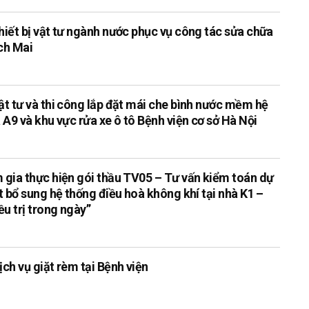
hiết bị vật tư ngành nước phục vụ công tác sửa chữa
ạch Mai
ật tư và thi công lắp đặt mái che bình nước mềm hệ
 A9 và khu vực rửa xe ô tô Bệnh viện cơ sở Hà Nội
 gia thực hiện gói thầu TV05 – Tư vấn kiểm toán dự
t bổ sung hệ thống điều hoà không khí tại nhà K1 –
u trị trong ngày”
ch vụ giặt rèm tại Bệnh viện