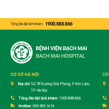
1900.888.866
Tổng đài đặt lịch khám:
CƠ SỞ HÀ NỘI
CƠ
Địa chỉ:
Số 78 Đường Giải Phóng, P. Kim Liên,
TP Hà Nội
Tổng đài đặt lịch khám:
1900.888.866
Hotline:
096.985.1616