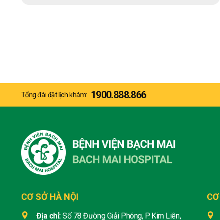
1900.888.866
Tổng đài đặt lịch khám:
CƠ SỞ HÀ NỘI
CƠ
Địa chỉ:
Số 78 Đường Giải Phóng, P. Kim Liên,