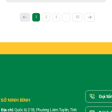
(current)
More
1
2
3
…
35
Previous
Next
Gọi tổ
 SỞ NINH BÌNH
Địa chỉ:
Quốc lộ 21B, Phường Liêm Tuyền, Tỉnh