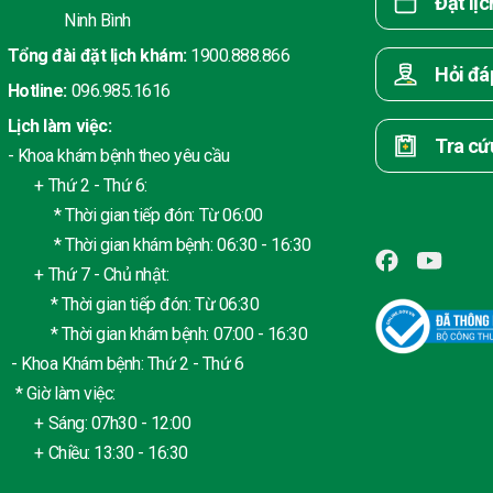
Đặt lị
Ninh Bình
Tổng đài đặt lịch khám:
1900.888.866
Hỏi đá
Hotline:
096.985.1616
Lịch làm việc:
Tra cứ
- Khoa khám bệnh theo yêu cầu
+ Thứ 2 - Thứ 6:
* Thời gian tiếp đón: Từ 06:00
* Thời gian khám bệnh: 06:30 - 16:30
+ Thứ 7 - Chủ nhật:
* Thời gian tiếp đón: Từ 06:30
* Thời gian khám bệnh: 07:00 - 16:30
- Khoa Khám bệnh: Thứ 2 - Thứ 6
* Giờ làm việc:
+ Sáng: 07h30 - 12:00
+ Chiều: 13:30 - 16:30