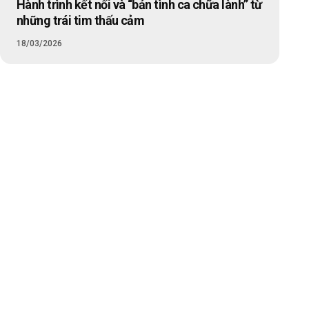
Hành trình kết nối và “bản tình ca chữa lành” từ
những trái tim thấu cảm
18/03/2026