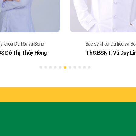
ỹ khoa Da liễu và Bỏng
Bác sỹ khoa Da liễu và B
S Đỗ Thị Thúy Hồng
ThS.BSNT. Vũ Duy Li