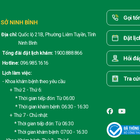
Gọi tổ
 SỞ NINH BÌNH
Địa chỉ:
Quốc lộ 21B, Phường Liêm Tuyền, Tỉnh
Đặt lị
Ninh Bình
Tổng đài đặt lịch khám:
1900.888.866
Hỏi đá
Hotline:
096.985.1616
Lịch làm việc:
Tra cứ
- Khoa khám bệnh theo yêu cầu
+ Thứ 2 - Thứ 6:
* Thời gian tiếp đón: Từ 06:00
* Thời gian khám bệnh: 06:30 - 16:30
+ Thứ 7 - Chủ nhật:
* Thời gian tiếp đón: Từ 06:30
* Thời gian khám bệnh: 07:00 - 16:30