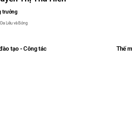
 trưởng
Da Liễu và Bỏng
 đào tạo - Công tác
Thế m