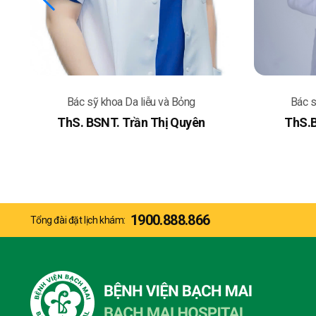
Bác sỹ khoa Da liễu và Bỏng
Bác s
ThS. BSNT. Trần Thị Quyên
ThS.B
1900.888.866
Tổng đài đặt lịch khám: