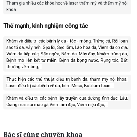
Tham gia nhiều các khóa học về laser thẩm mỹ và thẩm mỹ nội
khoa.
Thế mạnh, kinh nghiệm công tác
Khám và điều trị các bệnh lý da - tóc - móng:
Trứng cá, Rối loạn
sắc tố da
,
​​​​​​​
vảy nến, Sẹo lồi, Sẹo lõm, Lão hóa da, Viêm da cơ địa,
Viêm da tiếp xúc, Sẩn ngứa,
Nấm da,
Mày đay, Nhiễm trùng da,
Bệnh mô liên kết tự miễn, Bệnh da bọng nước, Rụng tóc, Bất
thường về móng,...
Thực hiện các thủ thuật điều trị bệnh da, thẩm mỹ nội khoa:
Laser điều trị các bệnh về da, tiêm Meso, Botilium toxin…
.
Khám và điều trị các bệnh lây truyền qua đường tình dục: Lậu,
Giang mai,
sùi mào gà,
Viêm âm đạo, Viêm niệu đạo,…
Bác sĩ cùng chuyên khoa