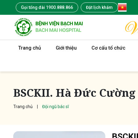
Gọi tổng đài 1900.888.866
Đặt lịch khám
Trang chủ
Giới thiệu
Cơ cấu tổ chức
BSCKII. Hà Đức Cường
Trang chủ
Đội ngũ bác sĩ
BSCKII