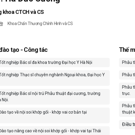
g khoa CTCH và CS
Khoa Chấn Thương Chỉnh Hình và CS
 đào tạo - Công tác
Thế m
ốt nghiệp Bác sĩ đa khoa trường Đại học Y Hà Nội
Phẫu t
ốt nghiệp Thạc sĩ chuyên nghành Ngoại khoa, Đại học Y
Phẫu t
Phẫu th
ốt nghiệp Bác sĩ nội trú Phẫu thuật đại cương, trường
trục.
 Nội.
Phẫu t
o tạo về nội soi khớp gối - khớp vai cơ bản tại
thuật 
Điều t
o tạo nâng cao về nội soi khớp gối - khớp vai tại Thái