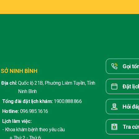
Gọi tổ
 SỞ NINH BÌNH
Địa chỉ:
Quốc lộ 21B, Phường Liêm Tuyền, Tỉnh
Đặt lị
Ninh Bình
Tổng đài đặt lịch khám:
1900.888.866
Hỏi đá
Hotline:
096.985.1616
Lịch làm việc:
Tra cứ
- Khoa khám bệnh theo yêu cầu
+ Thứ 2 - Thứ 6: