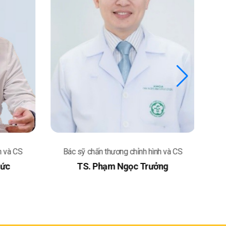
h và CS
Bác sỹ chấn thương chỉnh hình và CS
B
Đức
TS. Phạm Ngọc Trưởng