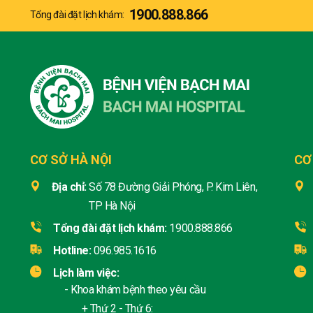
1900.888.866
Tổng đài đặt lịch khám:
CƠ SỞ HÀ NỘI
CƠ
Địa chỉ:
Số 78 Đường Giải Phóng, P. Kim Liên,
TP Hà Nội
Tổng đài đặt lịch khám:
1900.888.866
Hotline:
096.985.1616
Lịch làm việc:
- Khoa khám bệnh theo yêu cầu
+ Thứ 2 - Thứ 6: