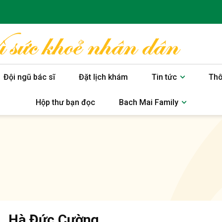
Đội ngũ bác sĩ
Đặt lịch khám
Tin tức
Thô
Hộp thư bạn đọc
Bach Mai Family
. Hà Đức Cường