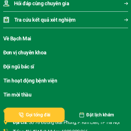
Hỏi đáp cùng chuyên gia
Tra cứu kết quả xét nghiệm
Về Bạch Mai
Đơn vị chuyên khoa
Đội ngũ bác sĩ
Tin hoạt động bệnh viện
Tin mời thầu
CƠ SỞ HÀ NỘI
Gọi tổng đài
Đặt lịch khám
Địa chỉ:
Số 78 Đường Giải Phóng, P. Kim Liên, TP Hà Nội