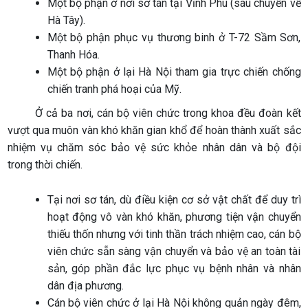
Một bộ phận ở nơi sơ tán tại Vĩnh Phú (sau chuyển về
Hà Tây).
Một bộ phận phục vụ thương binh ở T-72 Sầm Sơn,
Thanh Hóa.
Một bộ phận ở lại Hà Nội tham gia trực chiến chống
chiến tranh phá hoại của Mỹ.
Ở cả ba nơi, cán bộ viên chức trong khoa đều đoàn kết
vượt qua muôn vàn khó khăn gian khổ để hoàn thành xuất sắc
nhiệm vụ chăm sóc bảo vệ sức khỏe nhân dân và bộ đội
trong thời chiến.
Tại nơi sơ tán, dù điều kiện cơ sở vật chất để duy trì
hoạt động vô vàn khó khăn, phương tiện vận chuyển
thiếu thốn nhưng với tinh thần trách nhiệm cao, cán bộ
viên chức sẵn sàng vận chuyển và bảo vệ an toàn tài
sản, góp phần đắc lực phục vụ bệnh nhân và nhân
dân địa phương.
Cán bộ viên chức ở lại Hà Nội không quản ngày đêm,