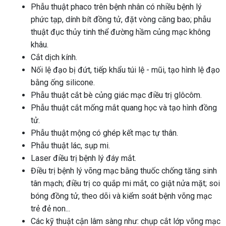
Phẫu thuật phaco trên bệnh nhân có nhiều bệnh lý
phức tạp, dính bít đồng tử, đặt vòng căng bao; phẫu
thuật đục thủy tinh thể đường hầm củng mạc không
khâu.
Cắt dịch kính.
Nối lệ đạo bị đứt, tiếp khẩu túi lệ - mũi, tạo hình lệ đạo
bằng ống silicone.
Phẫu thuật cắt bè củng giác mạc điều trị glôcôm.
Phẫu thuật cắt mống mắt quang học và tạo hình đồng
tử.
Phẫu thuật mộng có ghép kết mạc tự thân.
Phẫu thuật lác, sụp mi.
Laser điều trị bệnh lý đáy mắt.
Điều trị bệnh lý võng mạc bằng thuốc chống tăng sinh
tân mạch; điều trị co quắp mi mắt, co giật nửa mặt; soi
bóng đồng tử, theo dõi và kiểm soát bệnh võng mạc
trẻ đẻ non...
Các kỹ thuật cận lâm sàng như: chụp cắt lớp võng mạc