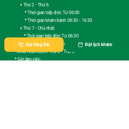
+ Thứ 2 - Thứ 6:
* Thời gian tiếp đón: Từ 06:00
* Thời gian khám bệnh: 06:30 - 16:30
+ Thứ 7 - Chủ nhật:
* Thời gian tiếp đón: Từ 06:30
* Thời gian khám bệnh: 07:00 - 16:30
Gọi tổng đài
Đặt lịch khám
- Khoa Khám bệnh: Thứ 2 - Thứ 6
* Giờ làm việc:
+ Sáng: 07h30 - 12:00
+ Chiều: 13:30 - 16:30
Chịu trách nhiệm chính: PGS.TS. Đào Xuân Cơ - Giám đốc Bệnh
viện