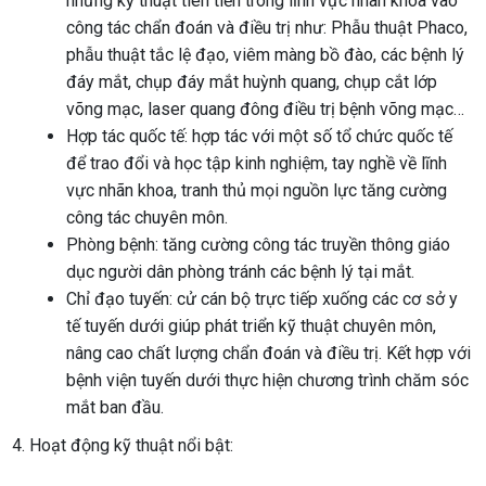
những kỹ thuật tiên tiến trong lĩnh vực nhãn khoa vào
công tác chẩn đoán và điều trị như: Phẫu thuật Phaco,
phẫu thuật tắc lệ đạo, viêm màng bồ đào, các bệnh lý
đáy mắt, chụp đáy mắt huỳnh quang, chụp cắt lớp
võng mạc, laser quang đông điều trị bệnh võng mạc…
Hợp tác quốc tế: hợp tác với một số tổ chức quốc tế
để trao đổi và học tập kinh nghiệm, tay nghề về lĩnh
vực nhãn khoa, tranh thủ mọi nguồn lực tăng cường
công tác chuyên môn.
Phòng bệnh: tăng cường công tác truyền thông giáo
dục người dân phòng tránh các bệnh lý tại mắt.
Chỉ đạo tuyến: cử cán bộ trực tiếp xuống các cơ sở y
tế tuyến dưới giúp phát triển kỹ thuật chuyên môn,
nâng cao chất lượng chẩn đoán và điều trị. Kết hợp với
bệnh viện tuyến dưới thực hiện chương trình chăm sóc
mắt ban đầu.
4. Hoạt động kỹ thuật nổi bật: