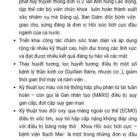
phát huy truyền thống đơn vị 2 lần Anh hùng Lao động,
tập thể cán bộ viên chức khoa
luôn hoàn thành xuất
sắc nhiệm vụ mà Đảng uỷ, Ban Giám đốc bệnh viện
giao cho, xứng đáng là đơn vị Hồi sức tích cực đầu
ngành của cả nước.
Triển khai công tác chăm sóc toàn diện và áp dụng
rộng rãi nhiều kỹ thuật cao, hiện đại trong các lĩnh vực
và đạt được nhiều kết quả đáng tự hào về các mặt.
Thay huyết tương, lọc huyết tương: điều trị một số
bệnh lý thần kinh cơ
(Guillain Barre, nhược cơ…), giảm
thời gian thở máy và nằm viện ...
Kỹ thuật lọc máu với hệ thống hấp phụ phân tử tái tuần
hoàn – còn gọi là
Gan nhân tạo (MARS) điều trị suy
gan cấp, đợt cấp suy gan mạn.
Kỹ thuật trao đổi oxy qua màng ngoài cơ thể (ECMO)
điều trị sốc tim, suy
hô hấp cấp nặng không đáp ứng
với điều trị bằng máy thở . Khoa Hồi sức tích
cực –
bệnh viện Bạch Mai- là một trong những đơn vị đầu