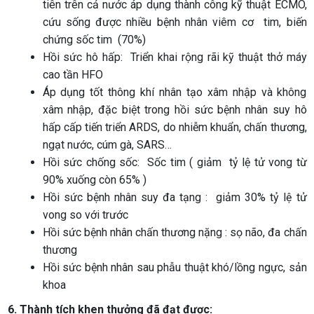
tiên trên cả nước
áp dụng thành công kỹ thuật ECMO,
cứu sống được nhiều bệnh nhân viêm cơ
tim, biến
chứng sốc tim
(70%)
Hồi sức hô hấp:
Triển khai rộng rãi kỹ thuật thở máy
cao tần HFO
Áp dụng tốt thông khí nhân tạo xâm nhập và không
xâm nhập, đặc biệt trong hồi sức bệnh nhân suy hô
hấp cấp tiến triển ARDS, do nhiễm khuẩn, chấn thương,
ngạt nước, cúm gà, SARS…
Hồi sức chống sốc:
Sốc tim ( giảm
tỷ lệ tử vong từ
90% xuống còn 65% )
Hồi sức bệnh nhân suy đa tạng :
giảm 30% tỷ lệ tử
vong so với trước
Hồi sức bệnh nhân chấn thương nặng : sọ não, đa chấn
thương
Hồi sức bệnh nhân sau phẫu thuật khó/lồng ngực, sản
khoa
6. Thành tích khen thưởng đã đạt được: