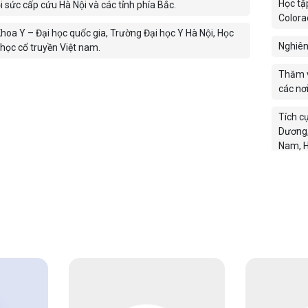
Học tậ
 sức cấp cứu Hà Nội và các tỉnh phía Bắc.
Colora
hoa Y – Đại học quốc gia, Trường Đại học Y Hà Nội, Học
Nghiên
 học cổ truyền Việt nam.
Thăm v
các nơi
Tích c
Dương,
Nam, H
Giảng 
viện Y
Thế mạ
Khám c
Quan t
đề và c
tạp, k