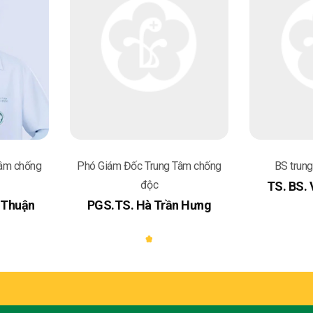
Quan t
tác an
trong đ
Tích c
vấn ch
Các lĩ
thực p
cắn, th
Tâm chống
Phó Giám Đốc Trung Tâm chống
BS trun
vật, n
các thu
độc
TS. BS.
ngộ độ
 Thuận
PGS.TS. Hà Trần Hưng