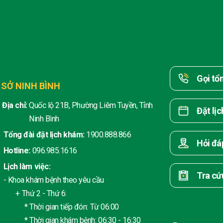
Gọi tổ
 SỞ NINH BÌNH
Địa chỉ:
Quốc lộ 21B, Phường Liêm Tuyền, Tỉnh
Đặt lị
Ninh Bình
Tổng đài đặt lịch khám:
1900.888.866
Hỏi đá
Hotline:
096.985.1616
Lịch làm việc:
Tra cứ
- Khoa khám bệnh theo yêu cầu
+ Thứ 2 - Thứ 6:
* Thời gian tiếp đón: Từ 06:00
* Thời gian khám bệnh: 06:30 - 16:30