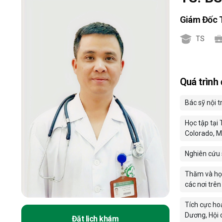
Giám Đốc 
TS
Quá trình
Bác sỹ nội t
Học tập tại
Colorado, M
Nghiên cứu 
Thăm và học
các nơi trên 
Tích cực ho
Dương, Hội 
Đặt lịch khám