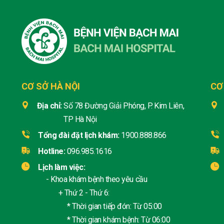
CƠ SỞ HÀ NỘI
CƠ
Địa chỉ:
Số 78 Đường Giải Phóng, P. Kim Liên,
TP Hà Nội
Tổng đài đặt lịch khám:
1900.888.866
Hotline:
096.985.1616
Lịch làm việc:
- Khoa khám bệnh theo yêu cầu
+ Thứ 2 - Thứ 6:
* Thời gian tiếp đón: Từ 05:00
* Thời gian khám bệnh: Từ 06:00