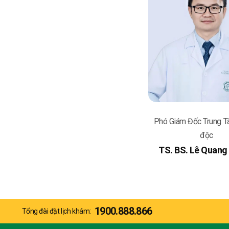
Phó Giám Đốc Trung 
độc
TS. BS. Lê Quang
1900.888.866
Tổng đài đặt lịch khám: