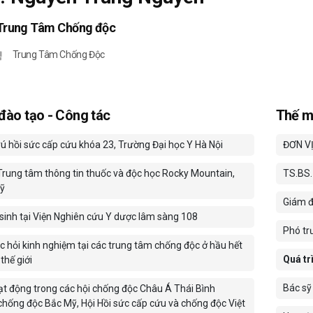
Trung Tâm Chống độc
Trung Tâm Chống Độc
 đào tạo - Công tác
Thế m
rú hồi sức cấp cứu khóa 23, Trường Đại học Y Hà Nội
ĐƠN V
 Trung tâm thông tin thuốc và độc học Rocky Mountain,
TS.BS.
ỹ
Giám đ
sinh tại Viện Nghiên cứu Y dược lâm sàng 108
Phó tr
 hỏi kinh nghiệm tại các trung tâm chống độc ở hầu hết
Quá tr
thế giới
Bác sỹ
ạt động trong các hội chống độc Châu Á Thái Bình
chống độc Bắc Mỹ, Hội Hồi sức cấp cứu và chống độc Việt