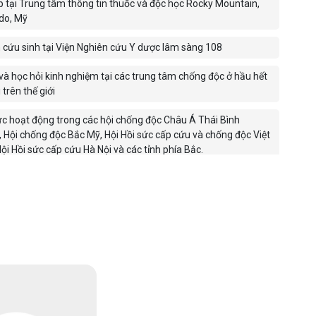
p tại Trung tâm thông tin thuốc và độc học Rocky Mountain,
do, Mỹ
 cứu sinh tại Viện Nghiên cứu Y dược lâm sàng 108
à học hỏi kinh nghiệm tại các trung tâm chống độc ở hầu hết
 trên thế giới
ực hoạt động trong các hội chống độc Châu Á Thái Bình
 Hội chống độc Bắc Mỹ, Hội Hồi sức cấp cứu và chống độc Việt
ội Hồi sức cấp cứu Hà Nội và các tỉnh phía Bắc.
viên Khoa Y – Đại học quốc gia, Trường Đại học Y Hà Nội, Học
 dược học cổ truyền Việt nam.
nh, kinh nghiệm công tác:
hữa bệnh chống độc, hồi sức cấp cứu, nội khoa
âm tất cả cả các vấn đề ngộ độc. Đặc biệt quan tâm các vấn
ác ca bệnh ngộ độc, các bệnh, các vụ việc có tính chất phức
hó, mới nổi, các vấn đề khó nhưng ít được quan tâm.