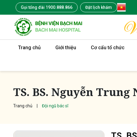
Gọi tổng đài 1900.888.866
Đặt lịch khám
Trang chủ
Giới thiệu
Cơ cấu tổ chức
TS. BS. Nguyễn Trung
Trang chủ
Đội ngũ bác sĩ
TS. BS