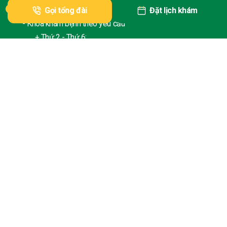
Lịch làm việc:
Gọi tổng đài
Đặt lịch khám
- Khoa khám bệnh theo yêu cầu
+ Thứ 2 - Thứ 6:
* Thời gian tiếp đón: Từ 06:00
* Thời gian khám bệnh: 06:30 - 16:30
+ Thứ 7 - Chủ nhật:
* Thời gian tiếp đón: Từ 06:30
* Thời gian khám bệnh: 07:00 - 16:30
- Khoa Khám bệnh: Thứ 2 - Thứ 6
* Giờ làm việc:
+ Sáng: 07h30 - 12:00
+ Chiều: 13:30 - 16:30
Chịu trách nhiệm chính: PGS.TS. Đào Xuân Cơ - Giám đốc Bệnh
viện