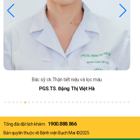
Bác sỹ ck Thận tiết niệu và lọc máu
PGS.TS. Đặng Thị Việt Hà
1900.888.866
Tổng đài đặt lịch khám:
Bản quyền thuộc về Bệnh viện Bạch Mai ©2025