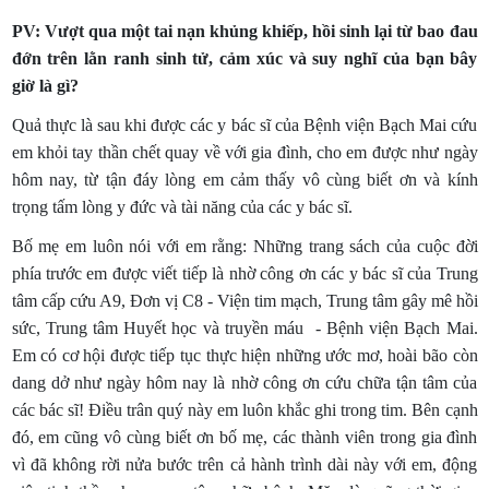
khám thêm.
PV: Vượt qua một tai nạn khủng khiếp, hồi sinh lại từ bao đau
đớn trên lằn ranh sinh tử, cảm xúc và suy nghĩ của bạn bây
giờ là gì?
Quả thực là sau khi được các y bác sĩ của Bệnh viện Bạch Mai cứu
em khỏi tay thần chết quay về với gia đình, cho em được như ngày
hôm nay, từ tận đáy lòng em cảm thấy vô cùng biết ơn và kính
trọng tấm lòng y đức và tài năng của các y bác sĩ.
Bố mẹ em luôn nói với em rằng: Những trang sách của cuộc đời
phía trước em được viết tiếp là nhờ công ơn các y bác sĩ của Trung
tâm cấp cứu A9, Đơn vị C8 - Viện tim mạch, Trung tâm gây mê hồi
sức, Trung tâm Huyết học và truyền máu - Bệnh viện Bạch Mai.
Em có cơ hội được tiếp tục thực hiện những ước mơ, hoài bão còn
dang dở như ngày hôm nay là nhờ công ơn cứu chữa tận tâm của
các bác sĩ! Điều trân quý này em luôn khắc ghi trong tim. Bên cạnh
đó, em cũng vô cùng biết ơn bố mẹ, các thành viên trong gia đình