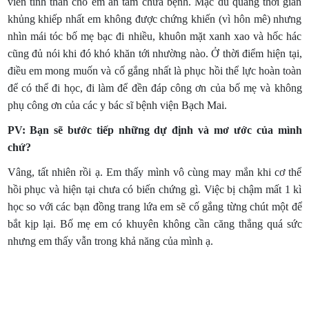
vì đã không rời nửa bước trên cả hành trình dài này với em, động
viên tinh thần cho em an tâm chữa bệnh. Mặc dù quãng thời gian
khủng khiếp nhất em không được chứng khiến (vì hôn mê) nhưng
nhìn mái tóc bố mẹ bạc đi nhiều, khuôn mặt xanh xao và hốc hác
cũng đủ nói khi đó khó khăn tới nhường nào. Ở thời điểm hiện tại,
điều em mong muốn và cố gắng nhất là phục hồi thể lực hoàn toàn
để có thể đi học, đi làm để đền đáp công ơn của bố mẹ và không
phụ công ơn của các y bác sĩ bệnh viện Bạch Mai.
PV: Bạn sẽ bước tiếp những dự định và mơ ước của mình
chứ?
Vâng, tất nhiên rồi ạ. Em thấy mình vô cùng may mắn khi cơ thể
hồi phục và hiện tại chưa có biến chứng gì. Việc bị chậm mất 1 kì
học so với các bạn đồng trang lứa em sẽ cố gắng từng chút một để
bắt kịp lại. Bố mẹ em có khuyên không cần căng thẳng quá sức
nhưng em thấy vẫn trong khả năng của mình ạ.