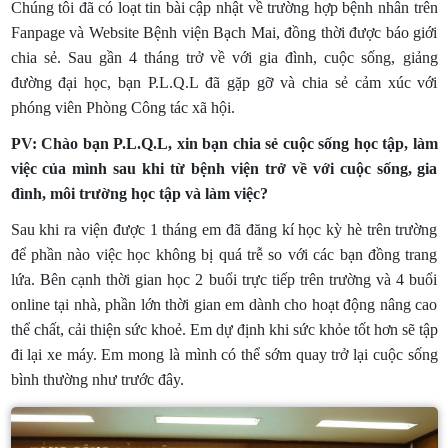
Chúng tôi đã có loạt tin bài cập nhật về trường hợp bệnh nhân trên
Fanpage và Website Bệnh viện Bạch Mai, đồng thời được báo giới
chia sẻ. Sau gần 4 tháng trở về với gia đình, cuộc sống, giảng
đường đại học, bạn P.L.Q.L đã gặp gỡ và chia sẻ cảm xúc với
phóng viên Phòng Công tác xã hội.
PV: Chào bạn P.L.Q.L, xin bạn chia sẻ cuộc sống học tập, làm
việc của mình sau khi từ bệnh viện trở về với cuộc sống, gia
đình, môi trường học tập và làm việc?
Sau khi ra viện được 1 tháng em đã đăng kí học kỳ hè trên trường
để phần nào việc học không bị quá trễ so với các bạn đồng trang
lứa. Bên cạnh thời gian học 2 buổi trực tiếp trên trường và 4 buổi
online tại nhà, phần lớn thời gian em dành cho hoạt động nâng cao
thể chất, cải thiện sức khoẻ. Em dự định khi sức khỏe tốt hơn sẽ tập
đi lại xe máy. Em mong là mình có thể sớm quay trở lại cuộc sống
bình thường như trước đây.