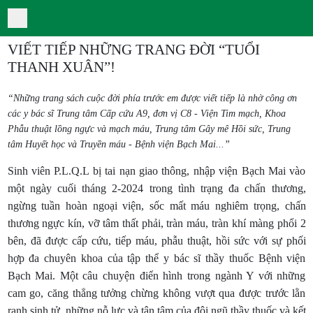
VIẾT TIẾP NHỮNG TRANG ĐỜI “TUỔI
THANH XUÂN”!
“Những trang sách cuộc đời phía trước em được viết tiếp là nhờ công ơn
các y bác sĩ Trung tâm Cấp cứu A9, đơn vị C8 - Viện Tim mạch, Khoa
Phẫu thuật lồng ngực và mạch máu, Trung tâm Gây mê Hồi sức, Trung
tâm Huyết học và Truyền máu - Bệnh viện Bạch Mai...”
Sinh viên P.L.Q.L bị tai nạn giao thông, nhập viện Bạch Mai vào
một ngày cuối tháng 2-2024 trong tình trạng đa chấn thương,
ngừng tuần hoàn ngoại viện, sốc mất máu nghiêm trọng, chấn
thương ngực kín, vỡ tâm thất phải, tràn máu, tràn khí màng phổi 2
bên, đã được cấp cứu, tiếp máu, phẫu thuật, hồi sức với sự phối
hợp đa chuyên khoa của tập thể y bác sĩ thầy thuốc Bệnh viện
Bạch Mai. Một câu chuyện điển hình trong ngành Y với những
cam go, căng thẳng tưởng chừng không vượt qua được trước lằn