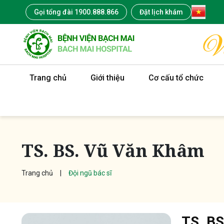
Gọi tổng đài 1900.888.866
Đặt lịch khám
Trang chủ
Giới thiệu
Cơ cấu tổ chức
TS. BS. Vũ Văn Khâm
Trang chủ
Đội ngũ bác sĩ
TS. BS