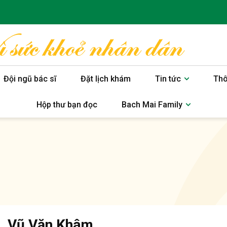
Đội ngũ bác sĩ
Đặt lịch khám
Tin tức
Thô
Hộp thư bạn đọc
Bach Mai Family
. Vũ Văn Khâm