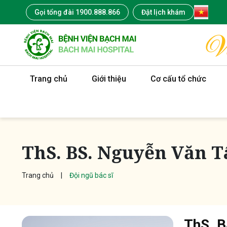
Gọi tổng đài 1900.888.866
Đặt lịch khám
Trang chủ
Giới thiệu
Cơ cấu tổ chức
ThS. BS. Nguyễn Văn 
Trang chủ
Đội ngũ bác sĩ
ThS. B