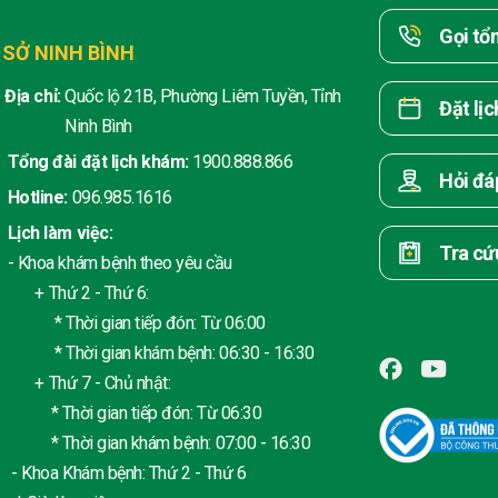
Gọi tổ
 SỞ NINH BÌNH
Địa chỉ:
Quốc lộ 21B, Phường Liêm Tuyền, Tỉnh
Đặt lị
Ninh Bình
Tổng đài đặt lịch khám:
1900.888.866
Hỏi đá
Hotline:
096.985.1616
Lịch làm việc:
Tra cứ
- Khoa khám bệnh theo yêu cầu
+ Thứ 2 - Thứ 6:
* Thời gian tiếp đón: Từ 06:00
* Thời gian khám bệnh: 06:30 - 16:30
+ Thứ 7 - Chủ nhật:
* Thời gian tiếp đón: Từ 06:30
* Thời gian khám bệnh: 07:00 - 16:30
- Khoa Khám bệnh: Thứ 2 - Thứ 6