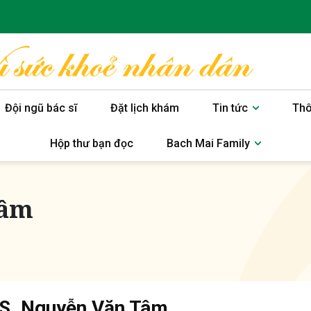
Đội ngũ bác sĩ
Đặt lịch khám
Tin tức
Thô
Hộp thư bạn đọc
Bach Mai Family
Tâm
S. Nguyễn Văn Tâm