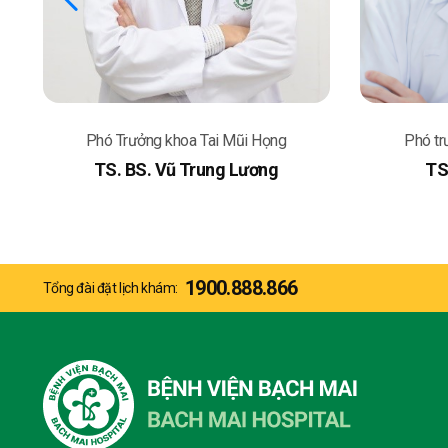
 Họng
Phó trưởng khoa Tai Mũi Họng
ơng
TS. Đào Trung Dũng
1900.888.866
Tổng đài đặt lịch khám: