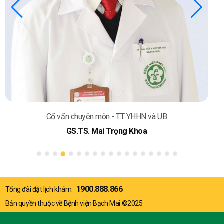
Cố vấn chuyên môn - TT YHHN và UB
GS.TS. Mai Trọng Khoa
1900.888.866
Tổng đài đặt lịch khám:
Bản quyền thuộc về Bệnh viện Bạch Mai ©2025