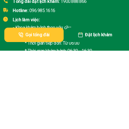
Tổng đài đặt lịch khám:
1900.888.866
Hotline:
096.985.1616
Lịch làm việc:
- Khoa khám bệnh theo yêu cầu
Gọi tổng đài
Đặt lịch khám
+ Thứ 2 - Thứ 6:
* Thời gian tiếp đón: Từ 06:00
* Thời gian khám bệnh: 06:30 - 16:30
+ Thứ 7 - Chủ nhật:
* Thời gian tiếp đón: Từ 06:30
* Thời gian khám bệnh: 07:00 - 16:30
- Khoa Khám bệnh: Thứ 2 - Thứ 6
* Giờ làm việc:
+ Sáng: 07h30 - 12:00
+ Chiều: 13:30 - 16:30
Chịu trách nhiệm chính: PGS.TS. Đào Xuân Cơ - Giám đốc Bệnh
viện