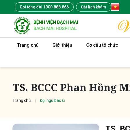
Gọi tổng đài 1900.888.866
Đặt lịch khám
Trang chủ
Giới thiệu
Cơ cấu tổ chức
TS. BCCC Phan Hồng M
Trang chủ
Đội ngũ bác sĩ
TS. B