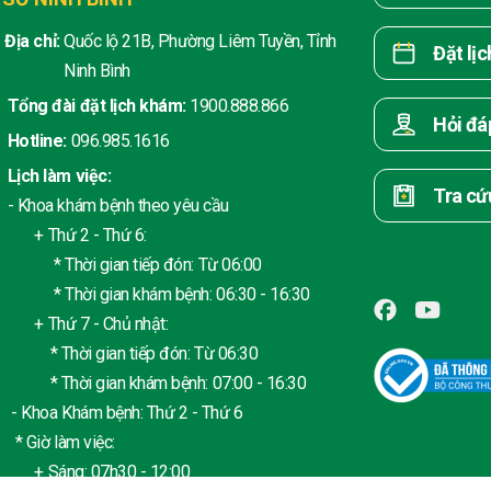
Địa chỉ:
Quốc lộ 21B, Phường Liêm Tuyền, Tỉnh
Đặt lị
Ninh Bình
Tổng đài đặt lịch khám:
1900.888.866
Hỏi đá
Hotline:
096.985.1616
Lịch làm việc:
Tra cứ
- Khoa khám bệnh theo yêu cầu
+ Thứ 2 - Thứ 6:
* Thời gian tiếp đón: Từ 06:00
* Thời gian khám bệnh: 06:30 - 16:30
+ Thứ 7 - Chủ nhật:
* Thời gian tiếp đón: Từ 06:30
* Thời gian khám bệnh: 07:00 - 16:30
- Khoa Khám bệnh: Thứ 2 - Thứ 6
* Giờ làm việc:
+ Sáng: 07h30 - 12:00