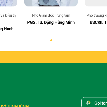
à Điều trị
Phó Giám đốc Trung tâm
Phó trưởng 
PGS.TS. Đặng Hùng Minh
BSCKII. 
ng Hạnh
Gọi tổ
 SỞ NINH BÌNH