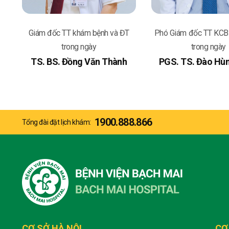
Giám đốc TT khám bệnh và ĐT
Phó Giám đốc TT KCB v
trong ngày
trong ngày
TS. BS. Đồng Văn Thành
PGS. TS. Đào Hù
1900.888.866
Tổng đài đặt lịch khám:
CƠ SỞ HÀ NỘI
CƠ