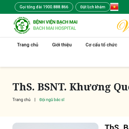
Gọi tổng đài 1900.888.866
Đặt lịch khám
Trang chủ
Giới thiệu
Cơ cấu tổ chức
ThS. BSNT. Khương Qu
Trang chủ
Đội ngũ bác sĩ
ThS. B