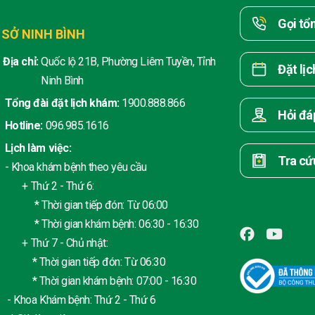
Gọi tổ
 SỞ NINH BÌNH
Địa chỉ:
Quốc lộ 21B, Phường Liêm Tuyền, Tỉnh
Đặt lị
Ninh Bình
Tổng đài đặt lịch khám:
1900.888.866
Hỏi đá
Hotline:
096.985.1616
Lịch làm việc:
Tra cứ
- Khoa khám bệnh theo yêu cầu
+ Thứ 2 - Thứ 6:
* Thời gian tiếp đón: Từ 06:00
* Thời gian khám bệnh: 06:30 - 16:30
+ Thứ 7 - Chủ nhật:
* Thời gian tiếp đón: Từ 06:30
* Thời gian khám bệnh: 07:00 - 16:30
- Khoa Khám bệnh: Thứ 2 - Thứ 6