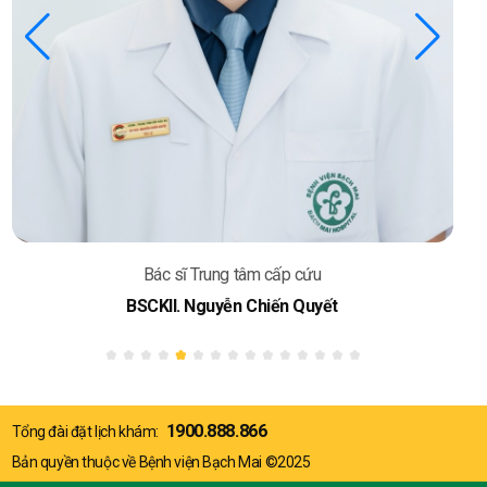
Bác sĩ Trung tâm cấp cứu
BSCKII. Nguyễn Chiến Quyết
1900.888.866
Tổng đài đặt lịch khám:
Bản quyền thuộc về Bệnh viện Bạch Mai ©2025