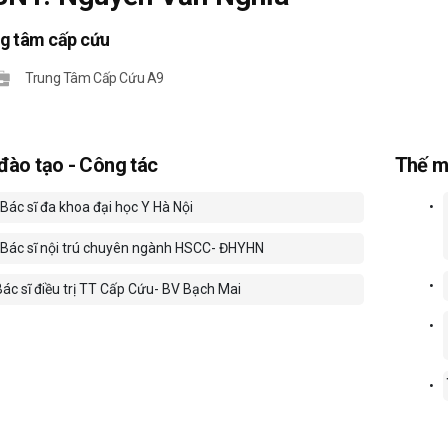
ng tâm cấp cứu
Trung Tâm Cấp Cứu A9
 đào tạo - Công tác
Thế m
Bác sĩ đa khoa đại học Y Hà Nội
•
Bác sĩ nội trú chuyên ngành HSCC- ĐHYHN
•
Bác sĩ điều trị TT Cấp Cứu- BV Bạch Mai
•
•