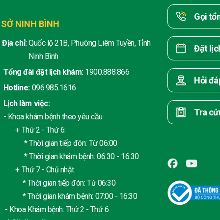
Gọi tổ
 SỞ NINH BÌNH
Địa chỉ:
Quốc lộ 21B, Phường Liêm Tuyền, Tỉnh
Đặt lị
Ninh Bình
Tổng đài đặt lịch khám:
1900.888.866
Hỏi đá
Hotline:
096.985.1616
Lịch làm việc:
Tra cứ
- Khoa khám bệnh theo yêu cầu
+ Thứ 2 - Thứ 6:
* Thời gian tiếp đón: Từ 06:00
* Thời gian khám bệnh: 06:30 - 16:30
+ Thứ 7 - Chủ nhật:
* Thời gian tiếp đón: Từ 06:30
* Thời gian khám bệnh: 07:00 - 16:30
- Khoa Khám bệnh: Thứ 2 - Thứ 6