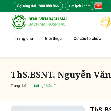
Gọi tổng đài 1900.888.866
Đặt lịch khám
Trang chủ
Giới thiệu
Cơ cấu tổ chức
ThS.BSNT. Nguyễn Văn
Trang chủ
Đội ngũ bác sĩ
ThS.B