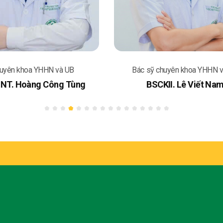
uyên khoa YHHN và UB
Bác sỹ chuyên khoa YHHN 
SNT. Hoàng Công Tùng
BSCKII. Lê Viết Na