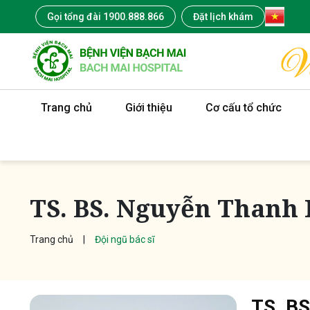
Gọi tổng đài 1900.888.866
Đặt lịch khám
Trang chủ
Giới thiệu
Cơ cấu tổ chức
TS. BS. Nguyễn Thanh
Trang chủ
Đội ngũ bác sĩ
TS. BS