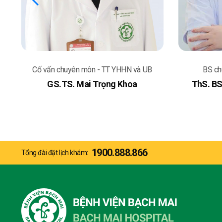
ai
Cố vấn chuyên môn - TT YHHN và UB
BS ch
GS.TS. Mai Trọng Khoa
ThS. B
1900.888.866
Tổng đài đặt lịch khám: