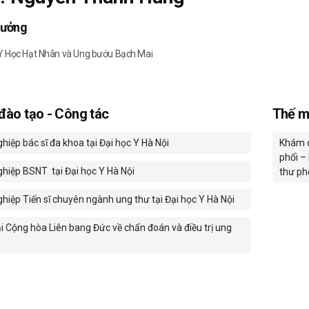
rưởng
Y Học Hạt Nhân và Ung bướu Bạch Mai
 đào tạo - Công tác
Thế m
hiệp bác sĩ đa khoa tại Đại học Y Hà Nội
Khám c
phổi – 
ghiệp BSNT tại Đại học Y Hà Nội
thư ph
hiệp Tiến sĩ chuyên ngành ung thư tại Đại học Y Hà Nội
ại Cộng hòa Liên bang Đức về chẩn đoán và điều trị ung