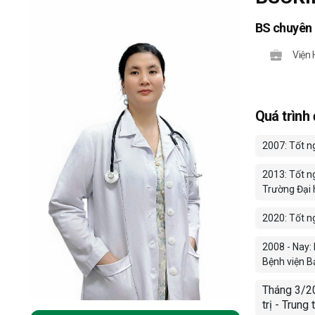
BS chuyên
Viện 
Quá trình
2007: Tốt ng
2013: Tốt n
Trường Đại 
2020: Tốt ng
2008 - Nay: 
Bệnh viện B
Tháng 3/20
trị - Trun