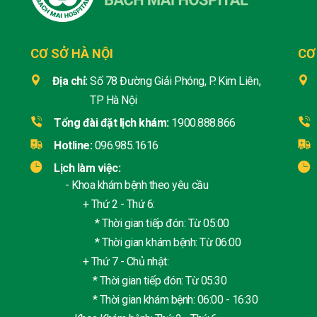
CƠ SỞ HÀ NỘI
CƠ
Địa chỉ:
Số 78 Đường Giải Phóng, P. Kim Liên,
TP Hà Nội
Tổng đài đặt lịch khám:
1900.888.866
Hotline:
096.985.1616
Lịch làm việc:
- Khoa khám bệnh theo yêu cầu
+ Thứ 2 - Thứ 6:
* Thời gian tiếp đón: Từ 05:00
* Thời gian khám bệnh: Từ 06:00
+ Thứ 7 - Chủ nhật:
* Thời gian tiếp đón: Từ 05:30
* Thời gian khám bệnh: 06:00 - 16:30