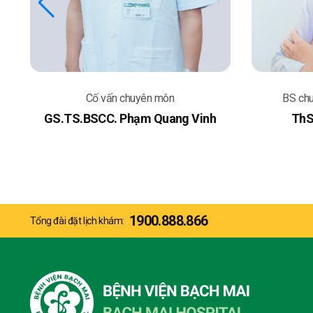
áu
Cố vấn chuyên môn
BS ch
GS.TS.BSCC. Phạm Quang Vinh
ThS
1900.888.866
Tổng đài đặt lịch khám: