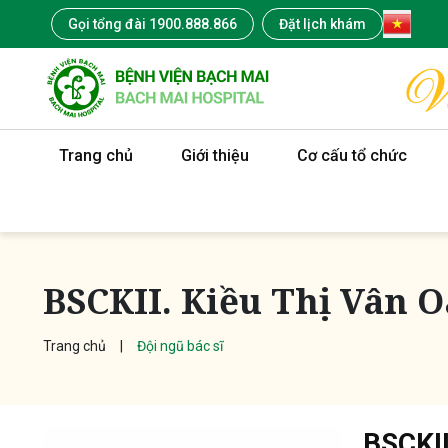
Gọi tổng đài 1900.888.866
Đặt lịch khám
Trang chủ
Giới thiệu
Cơ cấu tổ chức
BSCKII. Kiều Thị Vân 
Trang chủ
Đội ngũ bác sĩ
BSCKII