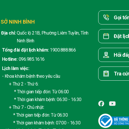
Gọi tổ
 SỞ NINH BÌNH
Địa chỉ:
Quốc lộ 21B, Phường Liêm Tuyền, Tỉnh
Đặt lị
Ninh Bình
Tổng đài đặt lịch khám:
1900.888.866
Hỏi đá
Hotline:
096.985.1616
Lịch làm việc:
Tra cứ
- Khoa khám bệnh theo yêu cầu
+ Thứ 2 - Thứ 6:
* Thời gian tiếp đón: Từ 06:00
* Thời gian khám bệnh: 06:30 - 16:30
+ Thứ 7 - Chủ nhật:
* Thời gian tiếp đón: Từ 06:30
* Thời gian khám bệnh: 07:00 - 16:30