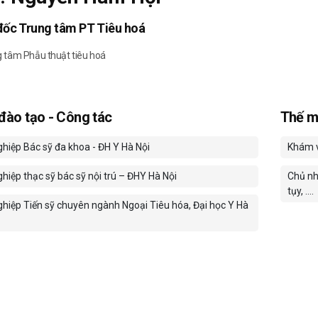
ốc Trung tâm PT Tiêu hoá
 tâm Phẫu thuật tiêu hoá
 đào tạo - Công tác
Thế m
ghiệp Bác sỹ đa khoa - ĐH Y Hà Nội
Khám và
hiệp thạc sỹ bác sỹ nội trú – ĐHY Hà Nội
Chủ nh
tụy, ….
ghiệp Tiến sỹ chuyên ngành Ngoại Tiêu hóa, Đại học Y Hà