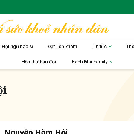
Đội ngũ bác sĩ
Đặt lịch khám
Tin tức
Thô
Hộp thư bạn đọc
Bach Mai Family
ội
. Nguyễn Hàm Hội