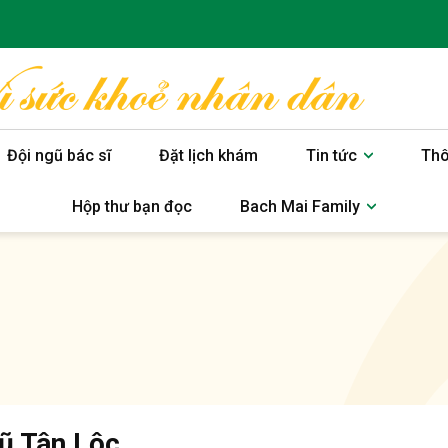
Đội ngũ bác sĩ
Đặt lịch khám
Tin tức
Thô
Hộp thư bạn đọc
Bach Mai Family
ũ Tân Lộc