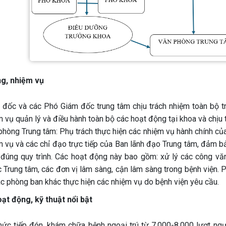
ng, nhiệm vụ
 đốc và các Phó Giám đốc trung tâm chịu trách nhiệm toàn bộ t
 vụ quản lý và điều hành toàn bộ các hoạt động tại khoa và chịu 
phòng Trung tâm: Phụ trách thực hiện các nhiệm vụ hành chính củ
m vụ và các chỉ đạo trực tiếp của Ban lãnh đạo Trung tâm, đảm b
 đúng quy trình. Các hoạt động này bao gồm: xử lý các công văn
 Trung tâm, các đơn vị lâm sàng, cận lâm sàng trong bệnh viện. 
ác phòng ban khác thực hiện các nhiệm vụ do bệnh viện yêu cầu.
ạt động, kỹ thuật nổi bật
hức tiếp đón, khám chữa bệnh ngoại trú từ 7.000-8.000 lượt ng