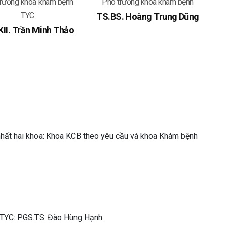
trưởng khoa khám bệnh
Phó trưởng khoa khám bệnh
TYC
TS.BS. Hoàng Trung Dũng
II. Trần Minh Thảo
 nhất hai khoa: Khoa KCB theo yêu cầu và khoa Khám bệnh
 TYC: PGS.TS. Đào Hùng Hạnh