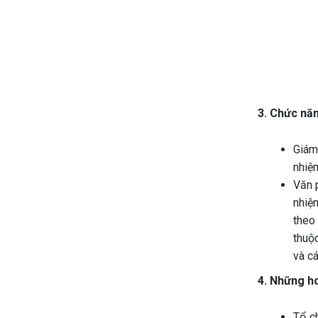
3. Chức nă
Giám
nhiệm
Văn 
nhiệ
theo
thuộc
và c
4. Những ho
Tổ c