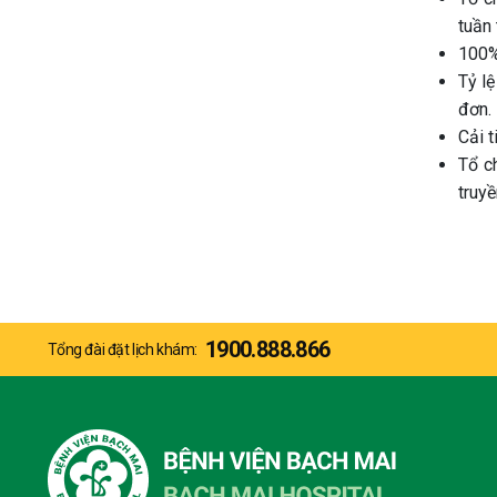
tuần
100%
Tỷ l
đơn.
Cải t
Tổ c
truy
1900.888.866
Tổng đài đặt lịch khám: