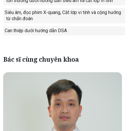
tổn thương dưới hướng dẫn siêu âm và cắt lớp vi tính
Siêu âm, đọc phim X-quang, Cắt lớp vi tính và cộng hưởng
-
từ chẩn đoán
Can thiệp dưới hướng dẫn DSA
-
Bác sĩ cùng chuyên khoa