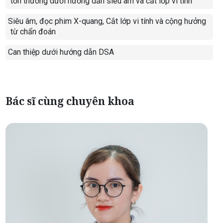
tổn thương dưới hướng dẫn siêu âm và cắt lớp vi tính
Siêu âm, đọc phim X-quang, Cắt lớp vi tính và cộng hưởng
-
từ chẩn đoán
Can thiệp dưới hướng dẫn DSA
-
Bác sĩ cùng chuyên khoa