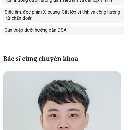
tổn thương dưới hướng dẫn siêu âm và cắt lớp vi tính
Siêu âm, đọc phim X-quang, Cắt lớp vi tính và cộng hưởng
-
từ chẩn đoán
Can thiệp dưới hướng dẫn DSA
-
Bác sĩ cùng chuyên khoa