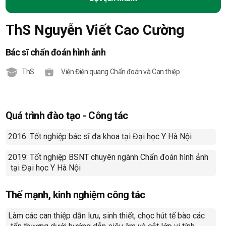
ThS Nguyễn Viết Cao Cường
Bác sĩ chẩn đoán hình ảnh
ThS
Viện Điện quang Chẩn đoán và Can thiệp
Quá trình đào tạo - Công tác
201
6
: Tốt nghiệp bác sĩ đa khoa tại Đại học Y Hà Nội
-
20
19
: Tốt nghiệp BSNT chuyên ngành Chẩn đoán hình ảnh
-
tại Đại học Y Hà Nội
Thế mạnh, kinh nghiệm công tác
Làm các can thiệp dẫn lưu, sinh thiết, chọc hút tế bào các
-