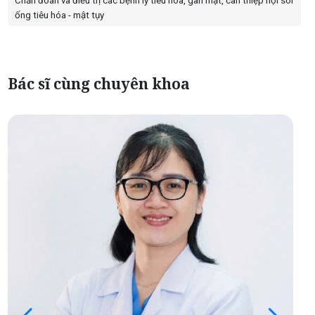
Chẩn đoán và điều trị các bệnh lý tiêu hóa, gan mật, can thiệp nội soi
ống tiêu hóa - mật tụy
Bác sĩ cùng chuyên khoa