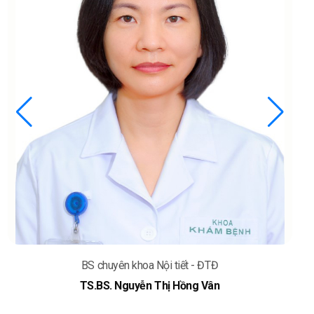
huyên khoa Nội tiết - ĐTĐ
BS chuyê
S. Nguyễn Thị Hồng Vân
ThS.B