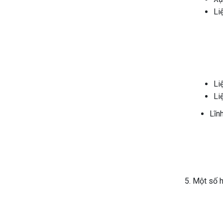
Li
Li
Li
Lĩnh
5. Một số 