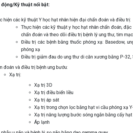
 động/Kỹ thuật nổi bật:
 hiện các kỹ thuật Y học hạt nhân hiện đại chẩn đoán và điều trị:
Thực hiện các kỹ thuật y học hạt nhân chẩn đoán, đặc
chẩn đoán và theo dõi điều trị bệnh lý ung thư, tim mạch,
Điều trị các bệnh bằng thuốc phóng xạ: Basedow, un
phóng xạ
Điều trị giảm đau do ung thư di căn xương bằng P-32,
n đoán và điều trị bệnh ung bướu:
Xạ trị:
Xạ trị 3D
Xạ trị điều biến liều
Xạ trị áp sát
Xạ trị trong chọn lọc bằng hạt vi cầu phóng xạ Y
Xạ trị năng lượng bước sóng ngắn bằng cấy hạt ph
Áp lạnh
 phẫu u não và bệnh lý sọ não bằng dao gamma quay