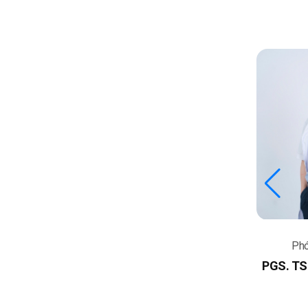
Viện Trưởng
Phó
PGS. TS. Phạm Cẩm
PGS. TS
Phương