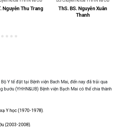
uyên khoa YHHN và UB
BS chuyên khoa YHHN và UB
B
. Nguyễn Thu Trang
ThS. BS. Nguyễn Xuân
B
Thanh
 tế đặt tại Bệnh viện Bach Mai, đến nay đã trải qua
Ung bướu (YHHN&UB) Bệnh viện Bạch Mai có thể chia thành
 xạ Y học (1970-1978).
ướu (2003-2008).