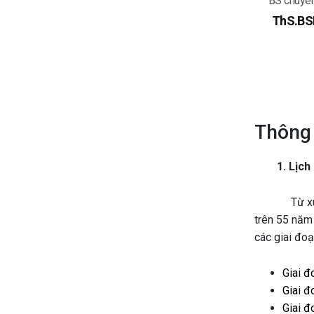
n khoa YHHN và
BS chuyên khoa YHHN và UB
BS chuyê
UB
BSCKII. Thiều Thị Hằng
ThS.BSN
ê Viết Nam
Thông 
1. Lịch
Từ xuất phá
trên 55 năm
các giai đoạ
Giai đ
Giai đ
Giai đ