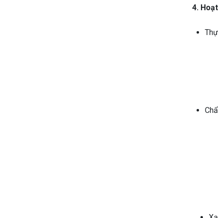
4. Hoạt
Thực
Chẩ
Xạ