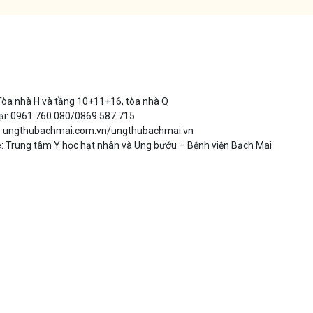
 Tòa nhà H và tầng 10+11+16, tòa nhà Q
ại: 0961.760.080/0869.587.715
: ungthubachmai.com.vn/ungthubachmai.vn
: Trung tâm Y học hạt nhân và Ung bướu – Bệnh viện Bạch Mai