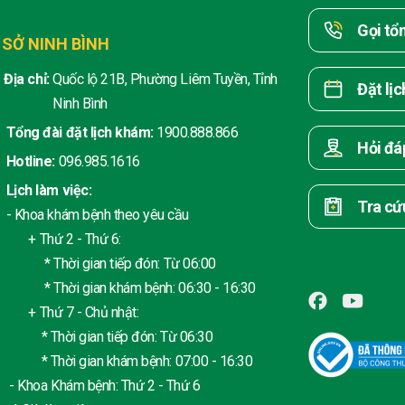
Gọi tổ
 SỞ NINH BÌNH
Địa chỉ:
Quốc lộ 21B, Phường Liêm Tuyền, Tỉnh
Đặt lị
Ninh Bình
Tổng đài đặt lịch khám:
1900.888.866
Hỏi đá
Hotline:
096.985.1616
Lịch làm việc:
Tra cứ
- Khoa khám bệnh theo yêu cầu
+ Thứ 2 - Thứ 6:
* Thời gian tiếp đón: Từ 06:00
* Thời gian khám bệnh: 06:30 - 16:30
+ Thứ 7 - Chủ nhật:
* Thời gian tiếp đón: Từ 06:30
* Thời gian khám bệnh: 07:00 - 16:30
- Khoa Khám bệnh: Thứ 2 - Thứ 6