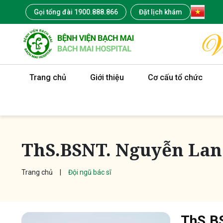
Gọi tổng đài 1900.888.866
Đặt lịch khám
Trang chủ
Giới thiệu
Cơ cấu tổ chức
ThS.BSNT. Nguyễn La
Trang chủ
Đội ngũ bác sĩ
ThS.B