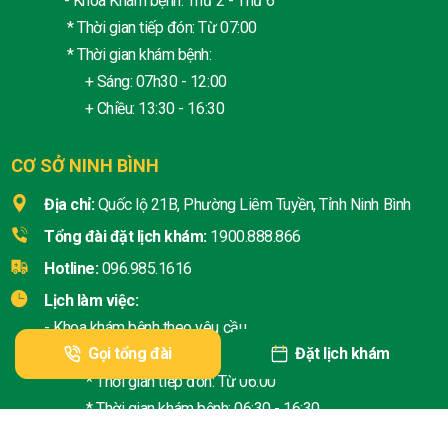
- Khoa Khám bệnh: Thứ 2 - Thứ 6
* Thời gian tiếp đón: Từ 07:00
* Thời gian khám bệnh:
+ Sáng: 07h30 - 12:00
+ Chiều: 13:30 - 16:30
CƠ SỞ NINH BÌNH
Địa chỉ:
Quốc lộ 21B, Phường Liêm Tuyền, Tỉnh Ninh Bình
Tổng đài đặt lịch khám:
1900.888.866
Hotline:
096.985.1616
Lịch làm việc:
- Khoa khám bệnh theo yêu cầu
Gọi tổng đài
Đặt lịch khám
+ Thứ 2 - Thứ 6:
* Thời gian tiếp đón: Từ 06:00
* Thời gian khám bệnh: 06:30 - 16:30
+ Thứ 7 - Chủ nhật: