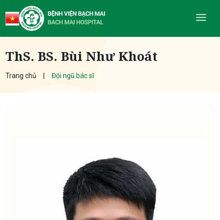
ThS. BS. Bùi Như Khoát
Trang chủ
Đội ngũ bác sĩ