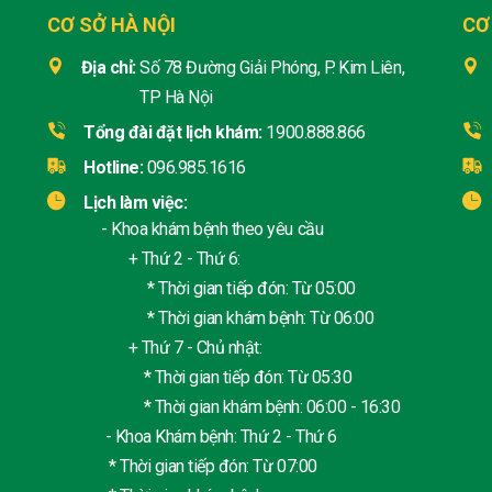
CƠ SỞ HÀ NỘI
CƠ
Địa chỉ:
Số 78 Đường Giải Phóng, P. Kim Liên,
TP Hà Nội
Tổng đài đặt lịch khám:
1900.888.866
Hotline:
096.985.1616
Lịch làm việc:
- Khoa khám bệnh theo yêu cầu
+ Thứ 2 - Thứ 6:
* Thời gian tiếp đón: Từ 05:00
* Thời gian khám bệnh: Từ 06:00
+ Thứ 7 - Chủ nhật:
* Thời gian tiếp đón: Từ 05:30
* Thời gian khám bệnh: 06:00 - 16:30
- Khoa Khám bệnh: Thứ 2 - Thứ 6
* Thời gian tiếp đón: Từ 07:00