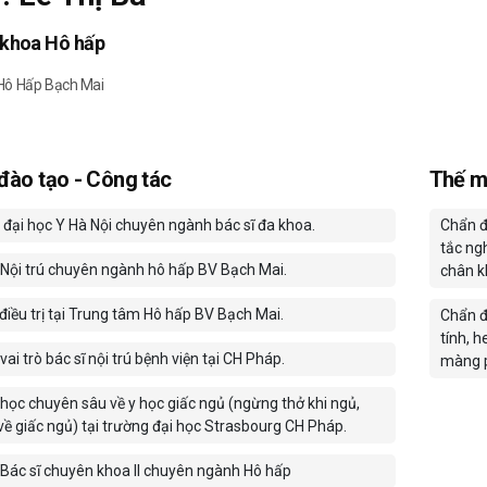
 khoa Hô hấp
Hô Hấp Bạch Mai
 đào tạo - Công tác
Thế m
 đại học Y Hà Nội chuyên ngành bác sĩ đa khoa.
Chẩn đ
tắc ng
Nội trú chuyên ngành hô hấp BV Bạch Mai.
chân k
điều trị tại Trung tâm Hô hấp BV Bạch Mai.
Chẩn đ
tính, h
ai trò bác sĩ nội trú bệnh viện tại CH Pháp.
màng p
học chuyên sâu về y học giấc ngủ (ngừng thở khi ngủ,
về giấc ngủ) tại trường đại học Strasbourg CH Pháp.
Bác sĩ chuyên khoa II chuyên ngành Hô hấp