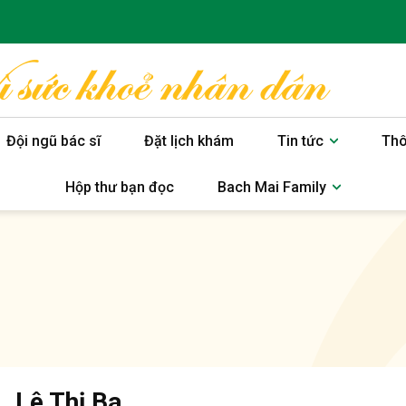
Đội ngũ bác sĩ
Đặt lịch khám
Tin tức
Thô
Hộp thư bạn đọc
Bach Mai Family
. Lê Thị Ba