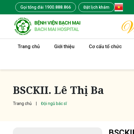
Gọi tổng đài 1900.888.866
Đặt lịch khám
Trang chủ
Giới thiệu
Cơ cấu tổ chức
BSCKII. Lê Thị Ba
Trang chủ
Đội ngũ bác sĩ
BSCKII