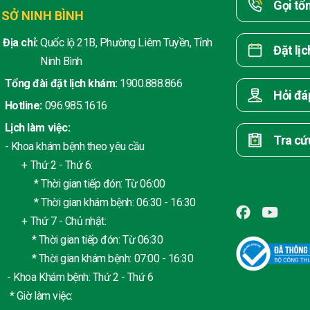
Gọi tổ
 SỞ NINH BÌNH
Địa chỉ:
Quốc lộ 21B, Phường Liêm Tuyền, Tỉnh
Đặt lị
Ninh Bình
Tổng đài đặt lịch khám:
1900.888.866
Hỏi đá
Hotline:
096.985.1616
Lịch làm việc:
Tra cứ
- Khoa khám bệnh theo yêu cầu
+ Thứ 2 - Thứ 6:
* Thời gian tiếp đón: Từ 06:00
* Thời gian khám bệnh: 06:30 - 16:30
+ Thứ 7 - Chủ nhật:
* Thời gian tiếp đón: Từ 06:30
* Thời gian khám bệnh: 07:00 - 16:30
- Khoa Khám bệnh: Thứ 2 - Thứ 6
* Giờ làm việc: