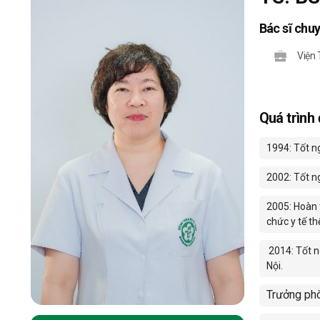
Bác sĩ chu
Viện
Quá trình
1994: Tốt n
2002: Tốt n
2005: Hoàn 
chức y tế th
2014: Tốt 
Nội.
Trưởng phò