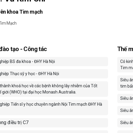
yên khoa Tim mạch
 Tim Mạch
 đào tạo - Công tác
Thế m
ghiệp BS đa khoa - ĐHY Hà Nội
Có kin
Tim m
ghiệp Thạc sỹ y học - ĐHY Hà Nội
Siêu â
thành khoá học về các bệnh không lây nhiễm của Tổt
tim bẩ
ế giới (WHO) tại đại học Monash Australia.
Siêu â
nghiệp Tiến sĩ y học chuyên ngành Nội Tim mạch ĐHY Hà
Siêu â
ng điều trị C7
Siêu â