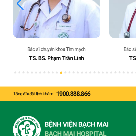
Bác sĩ chuyên khoa Tim mạch
Bác s
TS.BS. Trần Hải Yến
BSCK
1900.888.866
Tổng đài đặt lịch khám: