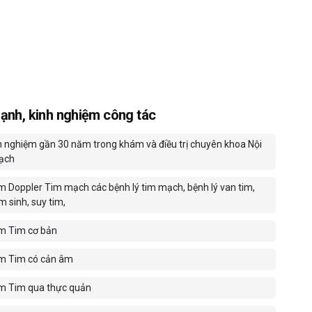
ạnh, kinh nghiệm công tác
h nghiệm gần 30 năm trong khám và điều trị chuyên khoa Nội
ạch
m Doppler Tim mạch các bệnh lý tim mạch, bệnh lý van tim,
m sinh, suy tim,
m Tim cơ bản
m Tim có cản âm
m Tim qua thực quản