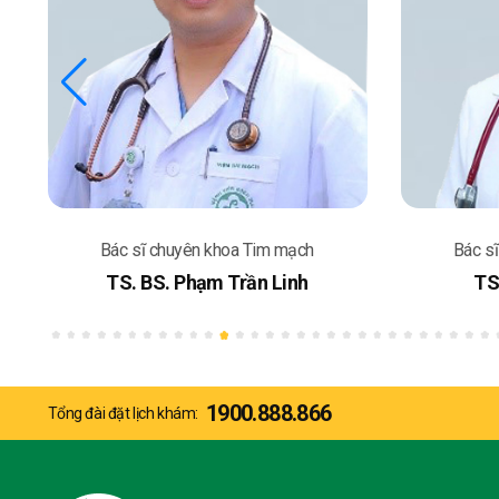
Bác sĩ chuyên khoa Tim mạch
Bá
TS.BS. Trần Hải Yến
B
1900.888.866
Tổng đài đặt lịch khám: