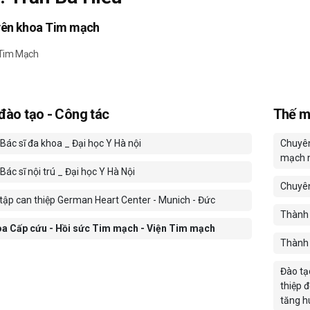
yên khoa Tim mạch
 Tim Mạch
 đào tạo - Công tác
Thế m
Bác sĩ đa khoa _ Đại học Y Hà nội
Chuyên
mạch n
ác sĩ nội trú _ Đại học Y Hà Nội
Chuyên 
tập can thiệp German Heart Center - Munich - Đức
Thành 
a Cấp cứu - Hồi sức Tim mạch - Viện Tim mạch
Thành 
Đào tạ
thiệp 
tăng h