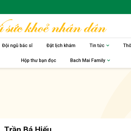
Đội ngũ bác sĩ
Đặt lịch khám
Tin tức
Thô
Hộp thư bạn đọc
Bach Mai Family
. Trần Bá Hiếu