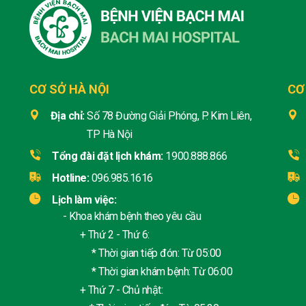
CƠ SỞ HÀ NỘI
CƠ
Địa chỉ:
Số 78 Đường Giải Phóng, P. Kim Liên,
TP Hà Nội
Tổng đài đặt lịch khám:
1900.888.866
Hotline:
096.985.1616
Lịch làm việc:
- Khoa khám bệnh theo yêu cầu
+ Thứ 2 - Thứ 6:
* Thời gian tiếp đón: Từ 05:00
* Thời gian khám bệnh: Từ 06:00
+ Thứ 7 - Chủ nhật: