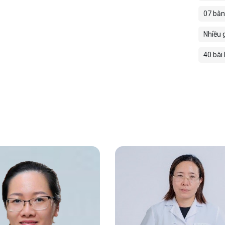
07 bằn
Nhiều g
40 bài