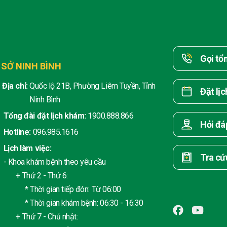
Gọi tổ
 SỞ NINH BÌNH
Địa chỉ:
Quốc lộ 21B, Phường Liêm Tuyền, Tỉnh
Đặt lị
Ninh Bình
Tổng đài đặt lịch khám:
1900.888.866
Hỏi đá
Hotline:
096.985.1616
Lịch làm việc:
Tra cứ
- Khoa khám bệnh theo yêu cầu
+ Thứ 2 - Thứ 6:
* Thời gian tiếp đón: Từ 06:00
* Thời gian khám bệnh: 06:30 - 16:30
+ Thứ 7 - Chủ nhật: