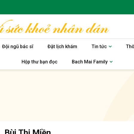
Đội ngũ bác sĩ
Đặt lịch khám
Tin tức
Thô
Hộp thư bạn đọc
Bach Mai Family
. Bùi Thị Miền