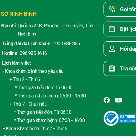
Gọi tổ
 SỞ NINH BÌNH
Địa chỉ:
Quốc lộ 21B, Phường Liêm Tuyền, Tỉnh
Đặt lị
Ninh Bình
Tổng đài đặt lịch khám:
1900.888.866
Hỏi đá
Hotline:
096.985.1616
Lịch làm việc:
Tra cứ
- Khoa khám bệnh theo yêu cầu
+ Thứ 2 - Thứ 6:
* Thời gian tiếp đón: Từ 06:00
* Thời gian khám bệnh: 06:30 - 16:30
+ Thứ 7 - Chủ nhật:
* Thời gian tiếp đón: Từ 06:30
* Thời gian khám bệnh: 07:00 - 16:30
- Khoa Khám bệnh: Thứ 2 - Thứ 6