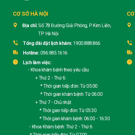
CƠ SỞ HÀ NỘI
CƠ
Địa chỉ:
Số 78 Đường Giải Phóng, P. Kim Liên,
TP Hà Nội
Tổng đài đặt lịch khám:
1900.888.866
Hotline:
096.985.1616
Lịch làm việc:
- Khoa khám bệnh theo yêu cầu
+ Thứ 2 - Thứ 6:
* Thời gian tiếp đón: Từ 05:00
* Thời gian khám bệnh: Từ 06:00
+ Thứ 7 - Chủ nhật:
* Thời gian tiếp đón: Từ 05:30
* Thời gian khám bệnh: 06:00 - 16:30
- Khoa Khám bệnh: Thứ 2 - Thứ 6
* Thời gian tiếp đón: Từ 07:00