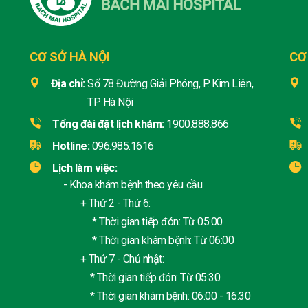
CƠ SỞ HÀ NỘI
CƠ
Địa chỉ:
Số 78 Đường Giải Phóng, P. Kim Liên,
TP Hà Nội
Tổng đài đặt lịch khám:
1900.888.866
Hotline:
096.985.1616
Lịch làm việc:
- Khoa khám bệnh theo yêu cầu
+ Thứ 2 - Thứ 6:
* Thời gian tiếp đón: Từ 05:00
* Thời gian khám bệnh: Từ 06:00
+ Thứ 7 - Chủ nhật:
* Thời gian tiếp đón: Từ 05:30
* Thời gian khám bệnh: 06:00 - 16:30