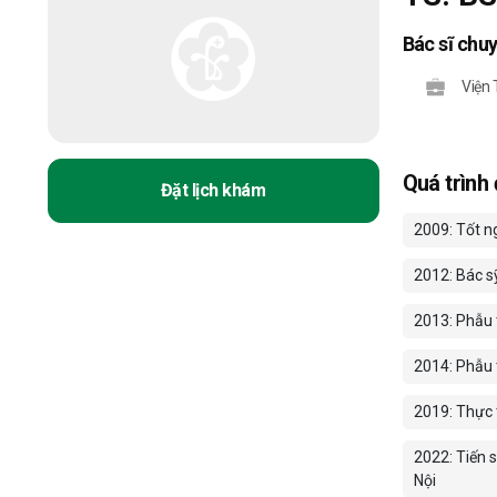
Bác sĩ chu
Viện
Quá trình
Đặt lịch khám
2009: Tốt n
2012: Bác s
2013: Phẫu 
2014: Phẫu t
2019: Thực 
2022: Tiến 
Nội