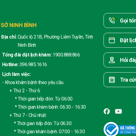
Gọi tổ
 SỞ NINH BÌNH
Địa chỉ:
Quốc lộ 21B, Phường Liêm Tuyền, Tỉnh
Đặt lị
Ninh Bình
Tổng đài đặt lịch khám:
1900.888.866
Hỏi đá
Hotline:
096.985.1616
Lịch làm việc:
Tra cứ
- Khoa khám bệnh theo yêu cầu
+ Thứ 2 - Thứ 6:
* Thời gian tiếp đón: Từ 06:00
* Thời gian khám bệnh: 06:30 - 16:30
+ Thứ 7 - Chủ nhật:
* Thời gian tiếp đón: Từ 06:30
* Thời gian khám bệnh: 07:00 - 16:30