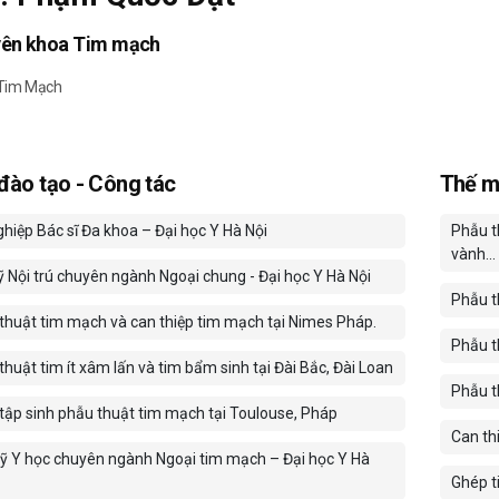
yên khoa Tim mạch
 Tim Mạch
 đào tạo - Công tác
Thế m
ghiệp Bác sĩ Đa khoa – Đại học Y Hà Nội
Phẫu t
vành...
ỹ Nội trú chuyên ngành Ngoại chung - Đại học Y Hà Nội
Phẫu t
thuật tim mạch và can thiệp tim mạch tại Nimes Pháp.
Phẫu t
huật tim ít xâm lấn và tim bẩm sinh tại Đài Bắc, Đài Loan
Phẫu 
tập sinh phẫu thuật tim mạch tại Toulouse, Pháp
Can th
sỹ Y học chuyên ngành Ngoại tim mạch – Đại học Y Hà
Ghép 